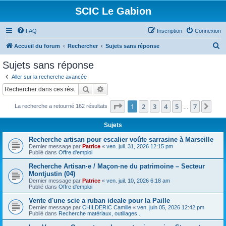
SCIC Le Gabion
FAQ
Inscription
Connexion
R
Accueil du forum
Rechercher
Sujets sans réponse
e
Sujets sans réponse
c
Aller sur la recherche avancée
h
Rechercher
Recherche avancée
e
Page
1
sur
7
1
2
3
4
5
7
Sui
La recherche a retourné 162 résultats
r
…
c
Sujets
h
Recherche artisan pour escalier voûte sarrasine à Marseille
e
Dernier message par
Patrice
«
ven. juil. 31, 2026 12:15 pm
Publié dans
Offre d'emploi
r
Recherche Artisan·e / Maçon·ne du patrimoine – Secteur
Montjustin (04)
Dernier message par
Patrice
«
ven. juil. 10, 2026 6:18 am
Publié dans
Offre d'emploi
Vente d'une scie a ruban ideale pour la Paille
Dernier message par
CHILDERIC Camille
«
ven. juin 05, 2026 12:42 pm
Publié dans
Recherche matériaux, outillages...