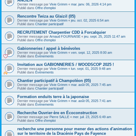
ANCIEN
Dernier message par
Vivie Grimm
«
mar. janv. 06, 2026 4:14 pm
Publié dans
Offre d'emploi
Rencontre Twiza au Glaizil (05)
Dernier message par
Vivie Grimm
«
jeu. oct. 02, 2025 6:54 am
Publié dans
Chantier participatif
RECRUTEMENT Charpentier CDD à Forcalquier
Dernier message par
Arnaud FOURNAISE
«
jeu. sept. 25, 2025 11:47 am
Publié dans
Offre d'emploi
Gabionneries / appel à bénévoles
Dernier message par
Vivie Grimm
«
ven. sept. 12, 2025 8:00 am
Publié dans
Évènements
Invitation aux GABIONNERIES / WOODSCOP 2025 !
Dernier message par
Vivie Grimm
«
lun. sept. 01, 2025 9:48 am
Publié dans
Évènements
Chantier participatif à Champoléon (05)
Dernier message par
Vivie Grimm
«
mar. août 05, 2025 7:45 am
Publié dans
Chantier participatif
Formation enduits terre à la japonaise
Dernier message par
Vivie Grimm
«
mar. août 05, 2025 7:41 am
Publié dans
Évènements
Recherche Ouvrier·ère en Écoconstruction
Dernier message par
Pierre SALLE
«
mer. juil. 23, 2025 6:49 am
Publié dans
Offre d'emploi
recherche une personne pour mener des actions d'animation
sur le territoire de la Dracénie Pays de Fayence