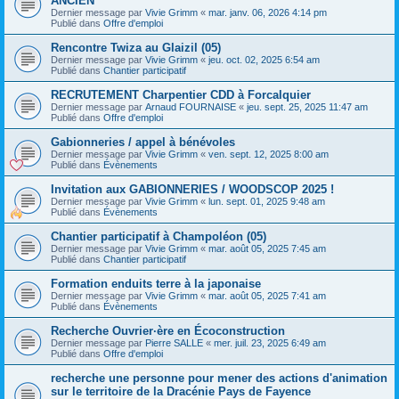
ANCIEN
Dernier message par
Vivie Grimm
«
mar. janv. 06, 2026 4:14 pm
Publié dans
Offre d'emploi
Rencontre Twiza au Glaizil (05)
Dernier message par
Vivie Grimm
«
jeu. oct. 02, 2025 6:54 am
Publié dans
Chantier participatif
RECRUTEMENT Charpentier CDD à Forcalquier
Dernier message par
Arnaud FOURNAISE
«
jeu. sept. 25, 2025 11:47 am
Publié dans
Offre d'emploi
Gabionneries / appel à bénévoles
Dernier message par
Vivie Grimm
«
ven. sept. 12, 2025 8:00 am
Publié dans
Évènements
Invitation aux GABIONNERIES / WOODSCOP 2025 !
Dernier message par
Vivie Grimm
«
lun. sept. 01, 2025 9:48 am
Publié dans
Évènements
Chantier participatif à Champoléon (05)
Dernier message par
Vivie Grimm
«
mar. août 05, 2025 7:45 am
Publié dans
Chantier participatif
Formation enduits terre à la japonaise
Dernier message par
Vivie Grimm
«
mar. août 05, 2025 7:41 am
Publié dans
Évènements
Recherche Ouvrier·ère en Écoconstruction
Dernier message par
Pierre SALLE
«
mer. juil. 23, 2025 6:49 am
Publié dans
Offre d'emploi
recherche une personne pour mener des actions d'animation
sur le territoire de la Dracénie Pays de Fayence