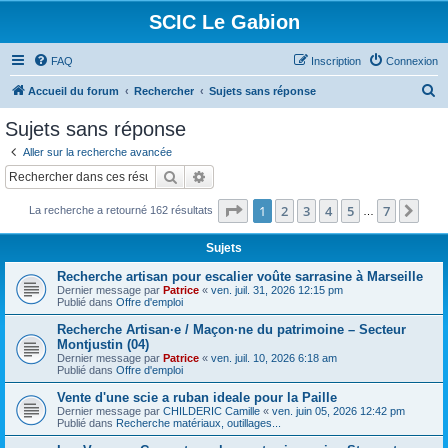
SCIC Le Gabion
FAQ
Inscription
Connexion
R
Accueil du forum
Rechercher
Sujets sans réponse
e
Sujets sans réponse
c
Aller sur la recherche avancée
h
Rechercher
Recherche avancée
e
Page
1
sur
7
1
2
3
4
5
7
Sui
La recherche a retourné 162 résultats
r
…
c
Sujets
h
Recherche artisan pour escalier voûte sarrasine à Marseille
e
Dernier message par
Patrice
«
ven. juil. 31, 2026 12:15 pm
Publié dans
Offre d'emploi
r
Recherche Artisan·e / Maçon·ne du patrimoine – Secteur
Montjustin (04)
Dernier message par
Patrice
«
ven. juil. 10, 2026 6:18 am
Publié dans
Offre d'emploi
Vente d'une scie a ruban ideale pour la Paille
Dernier message par
CHILDERIC Camille
«
ven. juin 05, 2026 12:42 pm
Publié dans
Recherche matériaux, outillages...