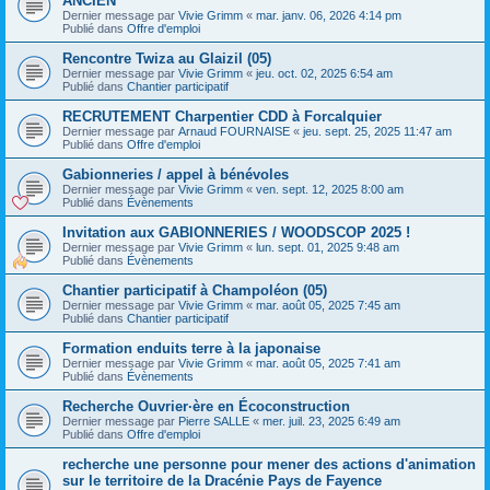
ANCIEN
Dernier message par
Vivie Grimm
«
mar. janv. 06, 2026 4:14 pm
Publié dans
Offre d'emploi
Rencontre Twiza au Glaizil (05)
Dernier message par
Vivie Grimm
«
jeu. oct. 02, 2025 6:54 am
Publié dans
Chantier participatif
RECRUTEMENT Charpentier CDD à Forcalquier
Dernier message par
Arnaud FOURNAISE
«
jeu. sept. 25, 2025 11:47 am
Publié dans
Offre d'emploi
Gabionneries / appel à bénévoles
Dernier message par
Vivie Grimm
«
ven. sept. 12, 2025 8:00 am
Publié dans
Évènements
Invitation aux GABIONNERIES / WOODSCOP 2025 !
Dernier message par
Vivie Grimm
«
lun. sept. 01, 2025 9:48 am
Publié dans
Évènements
Chantier participatif à Champoléon (05)
Dernier message par
Vivie Grimm
«
mar. août 05, 2025 7:45 am
Publié dans
Chantier participatif
Formation enduits terre à la japonaise
Dernier message par
Vivie Grimm
«
mar. août 05, 2025 7:41 am
Publié dans
Évènements
Recherche Ouvrier·ère en Écoconstruction
Dernier message par
Pierre SALLE
«
mer. juil. 23, 2025 6:49 am
Publié dans
Offre d'emploi
recherche une personne pour mener des actions d'animation
sur le territoire de la Dracénie Pays de Fayence