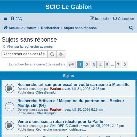
SCIC Le Gabion
FAQ
Inscription
Connexion
R
Accueil du forum
Rechercher
Sujets sans réponse
e
Sujets sans réponse
c
Aller sur la recherche avancée
h
Rechercher
Recherche avancée
e
Page
1
sur
7
1
2
3
4
5
7
Sui
La recherche a retourné 162 résultats
r
…
c
Sujets
h
Recherche artisan pour escalier voûte sarrasine à Marseille
e
Dernier message par
Patrice
«
ven. juil. 31, 2026 12:15 pm
Publié dans
Offre d'emploi
r
Recherche Artisan·e / Maçon·ne du patrimoine – Secteur
Montjustin (04)
Dernier message par
Patrice
«
ven. juil. 10, 2026 6:18 am
Publié dans
Offre d'emploi
Vente d'une scie a ruban ideale pour la Paille
Dernier message par
CHILDERIC Camille
«
ven. juin 05, 2026 12:42 pm
Publié dans
Recherche matériaux, outillages...