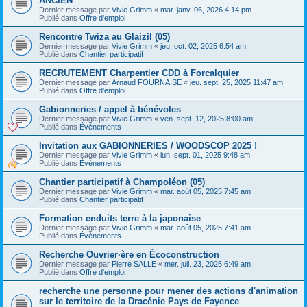
ANCIEN
Dernier message par
Vivie Grimm
«
mar. janv. 06, 2026 4:14 pm
Publié dans
Offre d'emploi
Rencontre Twiza au Glaizil (05)
Dernier message par
Vivie Grimm
«
jeu. oct. 02, 2025 6:54 am
Publié dans
Chantier participatif
RECRUTEMENT Charpentier CDD à Forcalquier
Dernier message par
Arnaud FOURNAISE
«
jeu. sept. 25, 2025 11:47 am
Publié dans
Offre d'emploi
Gabionneries / appel à bénévoles
Dernier message par
Vivie Grimm
«
ven. sept. 12, 2025 8:00 am
Publié dans
Évènements
Invitation aux GABIONNERIES / WOODSCOP 2025 !
Dernier message par
Vivie Grimm
«
lun. sept. 01, 2025 9:48 am
Publié dans
Évènements
Chantier participatif à Champoléon (05)
Dernier message par
Vivie Grimm
«
mar. août 05, 2025 7:45 am
Publié dans
Chantier participatif
Formation enduits terre à la japonaise
Dernier message par
Vivie Grimm
«
mar. août 05, 2025 7:41 am
Publié dans
Évènements
Recherche Ouvrier·ère en Écoconstruction
Dernier message par
Pierre SALLE
«
mer. juil. 23, 2025 6:49 am
Publié dans
Offre d'emploi
recherche une personne pour mener des actions d'animation
sur le territoire de la Dracénie Pays de Fayence