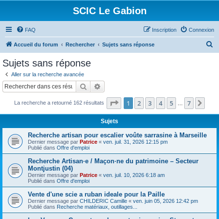
SCIC Le Gabion
FAQ
Inscription
Connexion
R
Accueil du forum
Rechercher
Sujets sans réponse
e
Sujets sans réponse
c
Aller sur la recherche avancée
h
Rechercher
Recherche avancée
e
Page
1
sur
7
1
2
3
4
5
7
Sui
La recherche a retourné 162 résultats
r
…
c
Sujets
h
Recherche artisan pour escalier voûte sarrasine à Marseille
e
Dernier message par
Patrice
«
ven. juil. 31, 2026 12:15 pm
Publié dans
Offre d'emploi
r
Recherche Artisan·e / Maçon·ne du patrimoine – Secteur
Montjustin (04)
Dernier message par
Patrice
«
ven. juil. 10, 2026 6:18 am
Publié dans
Offre d'emploi
Vente d'une scie a ruban ideale pour la Paille
Dernier message par
CHILDERIC Camille
«
ven. juin 05, 2026 12:42 pm
Publié dans
Recherche matériaux, outillages...