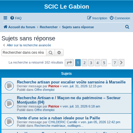
SCIC Le Gabion
FAQ
Inscription
Connexion
R
Accueil du forum
Rechercher
Sujets sans réponse
e
Sujets sans réponse
c
Aller sur la recherche avancée
h
Rechercher
Recherche avancée
e
Page
1
sur
7
1
2
3
4
5
7
Sui
La recherche a retourné 162 résultats
r
…
c
Sujets
h
Recherche artisan pour escalier voûte sarrasine à Marseille
e
Dernier message par
Patrice
«
ven. juil. 31, 2026 12:15 pm
Publié dans
Offre d'emploi
r
Recherche Artisan·e / Maçon·ne du patrimoine – Secteur
Montjustin (04)
Dernier message par
Patrice
«
ven. juil. 10, 2026 6:18 am
Publié dans
Offre d'emploi
Vente d'une scie a ruban ideale pour la Paille
Dernier message par
CHILDERIC Camille
«
ven. juin 05, 2026 12:42 pm
Publié dans
Recherche matériaux, outillages...