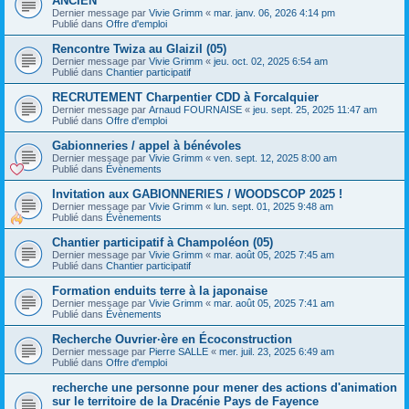
ANCIEN
Dernier message par
Vivie Grimm
«
mar. janv. 06, 2026 4:14 pm
Publié dans
Offre d'emploi
Rencontre Twiza au Glaizil (05)
Dernier message par
Vivie Grimm
«
jeu. oct. 02, 2025 6:54 am
Publié dans
Chantier participatif
RECRUTEMENT Charpentier CDD à Forcalquier
Dernier message par
Arnaud FOURNAISE
«
jeu. sept. 25, 2025 11:47 am
Publié dans
Offre d'emploi
Gabionneries / appel à bénévoles
Dernier message par
Vivie Grimm
«
ven. sept. 12, 2025 8:00 am
Publié dans
Évènements
Invitation aux GABIONNERIES / WOODSCOP 2025 !
Dernier message par
Vivie Grimm
«
lun. sept. 01, 2025 9:48 am
Publié dans
Évènements
Chantier participatif à Champoléon (05)
Dernier message par
Vivie Grimm
«
mar. août 05, 2025 7:45 am
Publié dans
Chantier participatif
Formation enduits terre à la japonaise
Dernier message par
Vivie Grimm
«
mar. août 05, 2025 7:41 am
Publié dans
Évènements
Recherche Ouvrier·ère en Écoconstruction
Dernier message par
Pierre SALLE
«
mer. juil. 23, 2025 6:49 am
Publié dans
Offre d'emploi
recherche une personne pour mener des actions d'animation
sur le territoire de la Dracénie Pays de Fayence