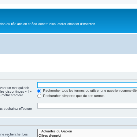
on du bâti ancien et éco-construcion, atelier chantier d'insertion
evant un mot qui doit
Rechercher tous les termes ou utiliser une question comme él
les discontinues « | »
me métacaractère
Rechercher n’importe quel de ces termes
us souhaitez effectuer
 une recherche. Les