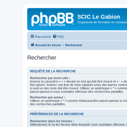
SCIC Le Gabion
Organisme de formation en restaurati
Raccourcis
FAQ
Accueil du forum
Rechercher
Rechercher
REQUÊTE DE LA RECHERCHE
Rechercher par mots-clés :
Insérez le caractère « + » devant un mot qui doit être trouvé et « - » d
être ignoré. Insérez une liste de mots séparés entre des barres vertica
si seul un des mots doit être trouvé. Utilisez un astérisque « * » com
passe-partout si vous souhaitez effectuer des recherches partielles.
Rechercher par auteur :
Utilisez un astérisque « * » comme métacaractère passe-partout si vo
des recherches partielles.
PRÉFÉRENCES DE LA RECHERCHE
Rechercher dans les forums :
Sélectionnez le ou les forums dans lesquels vous souhaitez effectuer