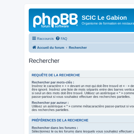
SCIC Le Gabion
Organisme de formation en restaurati
Raccourcis
FAQ
Accueil du forum
Rechercher
Rechercher
REQUÊTE DE LA RECHERCHE
Rechercher par mots-clés :
Insérez le caractère « + » devant un mot qui doit être trouvé et « - » d
être ignoré. Insérez une liste de mots séparés entre des barres vertica
si seul un des mots doit être trouvé. Utilisez un astérisque « * » com
passe-partout si vous souhaitez effectuer des recherches partielles.
Rechercher par auteur :
Utilisez un astérisque « * » comme métacaractère passe-partout si vo
des recherches partielles.
PRÉFÉRENCES DE LA RECHERCHE
Rechercher dans les forums :
Sélectionnez le ou les forums dans lesquels vous souhaitez effectuer