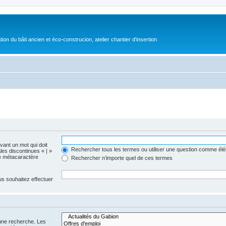
on du bâti ancien et éco-construcion, atelier chantier d'insertion
evant un mot qui doit
Rechercher tous les termes ou utiliser une question comme él
les discontinues « | »
me métacaractère
Rechercher n’importe quel de ces termes
us souhaitez effectuer
 une recherche. Les