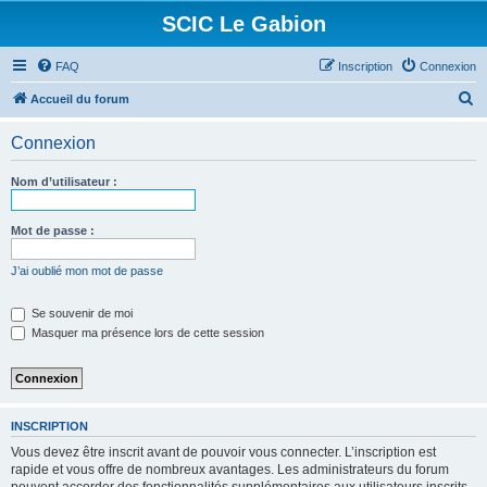
SCIC Le Gabion
FAQ
Inscription
Connexion
R
Accueil du forum
e
Connexion
c
h
Nom d’utilisateur :
e
r
Mot de passe :
c
J’ai oublié mon mot de passe
h
e
Se souvenir de moi
Masquer ma présence lors de cette session
r
INSCRIPTION
Vous devez être inscrit avant de pouvoir vous connecter. L’inscription est
rapide et vous offre de nombreux avantages. Les administrateurs du forum
peuvent accorder des fonctionnalités supplémentaires aux utilisateurs inscrits.