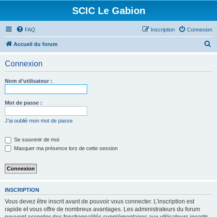
SCIC Le Gabion
FAQ
Inscription
Connexion
R
Accueil du forum
e
Connexion
c
h
Nom d’utilisateur :
e
r
Mot de passe :
c
J’ai oublié mon mot de passe
h
e
Se souvenir de moi
Masquer ma présence lors de cette session
r
INSCRIPTION
Vous devez être inscrit avant de pouvoir vous connecter. L’inscription est
rapide et vous offre de nombreux avantages. Les administrateurs du forum
peuvent accorder des fonctionnalités supplémentaires aux utilisateurs inscrits.