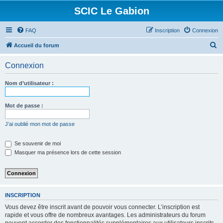
SCIC Le Gabion
FAQ
Inscription
Connexion
R
Accueil du forum
e
Connexion
c
h
Nom d’utilisateur :
e
r
Mot de passe :
c
J’ai oublié mon mot de passe
h
e
Se souvenir de moi
Masquer ma présence lors de cette session
r
INSCRIPTION
Vous devez être inscrit avant de pouvoir vous connecter. L’inscription est
rapide et vous offre de nombreux avantages. Les administrateurs du forum
peuvent accorder des fonctionnalités supplémentaires aux utilisateurs inscrits.