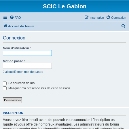
SCIC Le Gabion
FAQ
Inscription
Connexion
R
Accueil du forum
e
Connexion
c
h
Nom d’utilisateur :
e
r
Mot de passe :
c
J’ai oublié mon mot de passe
h
e
Se souvenir de moi
Masquer ma présence lors de cette session
r
INSCRIPTION
Vous devez être inscrit avant de pouvoir vous connecter. L’inscription est
rapide et vous offre de nombreux avantages. Les administrateurs du forum
peuvent accorder des fonctionnalités supplémentaires aux utilisateurs inscrits.