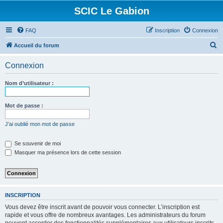
SCIC Le Gabion
FAQ
Inscription
Connexion
R
Accueil du forum
e
Connexion
c
h
Nom d’utilisateur :
e
r
Mot de passe :
c
J’ai oublié mon mot de passe
h
e
Se souvenir de moi
Masquer ma présence lors de cette session
r
INSCRIPTION
Vous devez être inscrit avant de pouvoir vous connecter. L’inscription est
rapide et vous offre de nombreux avantages. Les administrateurs du forum
peuvent accorder des fonctionnalités supplémentaires aux utilisateurs inscrits.