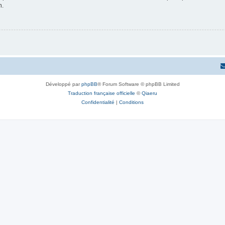
n.
Développé par
phpBB
® Forum Software © phpBB Limited
Traduction française officielle
©
Qiaeru
Confidentialité
|
Conditions