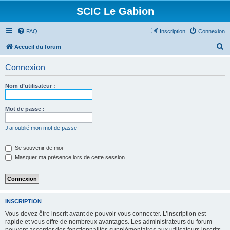
SCIC Le Gabion
FAQ
Inscription
Connexion
R
Accueil du forum
e
Connexion
c
h
Nom d’utilisateur :
e
r
Mot de passe :
c
J’ai oublié mon mot de passe
h
e
Se souvenir de moi
Masquer ma présence lors de cette session
r
INSCRIPTION
Vous devez être inscrit avant de pouvoir vous connecter. L’inscription est
rapide et vous offre de nombreux avantages. Les administrateurs du forum
peuvent accorder des fonctionnalités supplémentaires aux utilisateurs inscrits.