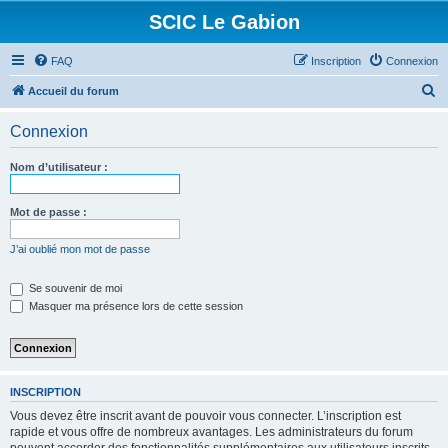
SCIC Le Gabion
FAQ
Inscription
Connexion
R
Accueil du forum
e
Connexion
c
h
Nom d’utilisateur :
e
r
Mot de passe :
c
J’ai oublié mon mot de passe
h
e
Se souvenir de moi
Masquer ma présence lors de cette session
r
INSCRIPTION
Vous devez être inscrit avant de pouvoir vous connecter. L’inscription est
rapide et vous offre de nombreux avantages. Les administrateurs du forum
peuvent accorder des fonctionnalités supplémentaires aux utilisateurs inscrits.