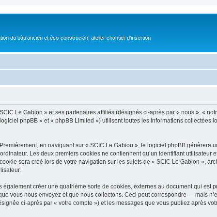
on du bâti ancien et éco-construcion, atelier chantier d'insertion
 SCIC Le Gabion » et ses partenaires affiliés (désignés ci-après par « nous », « not
logiciel phpBB » et « phpBB Limited ») utilisent toutes les informations collectées l
 Premièrement, en naviguant sur « SCIC Le Gabion », le logiciel phpBB génèrera un 
ordinateur. Les deux premiers cookies ne contiennent qu’un identifiant utilisateur 
okie sera créé lors de votre navigation sur les sujets de « SCIC Le Gabion », archi
lisateur.
 également créer une quatrième sorte de cookies, externes au document qui est pr
que vous nous envoyez et que nous collectons. Ceci peut correspondre — mais n’es
ésignée ci-après par « votre compte ») et les messages que vous publiez après votre