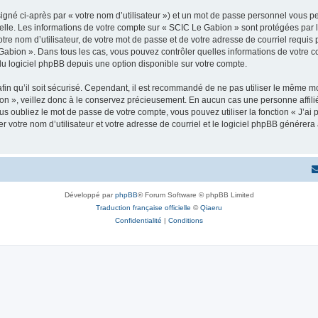
igné ci-après par « votre nom d’utilisateur ») et un mot de passe personnel vous p
elle. Les informations de votre compte sur « SCIC Le Gabion » sont protégées par 
tre nom d’utilisateur, de votre mot de passe et de votre adresse de courriel requis 
Le Gabion ». Dans tous les cas, vous pouvez contrôler quelles informations de votre
du logiciel phpBB depuis une option disponible sur votre compte.
afin qu’il soit sécurisé. Cependant, il est recommandé de ne pas utiliser le même mot
n », veillez donc à le conservez précieusement. En aucun cas une personne affilié
 oubliez le mot de passe de votre compte, vous pouvez utiliser la fonction « J’ai
r votre nom d’utilisateur et votre adresse de courriel et le logiciel phpBB génére
Développé par
phpBB
® Forum Software © phpBB Limited
Traduction française officielle
©
Qiaeru
Confidentialité
|
Conditions