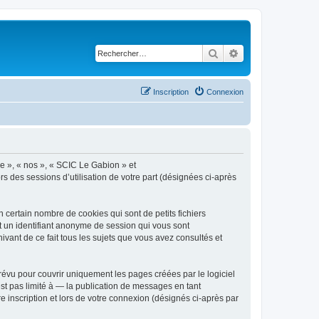
Rechercher
Recherche avancé
Inscription
Connexion
re », « nos », « SCIC Le Gabion » et
ors des sessions d’utilisation de votre part (désignées ci-après
certain nombre de cookies qui sont de petits fichiers
et un identifiant anonyme de session qui vous sont
vant de ce fait tous les sujets que vous avez consultés et
évu pour couvrir uniquement les pages créées par le logiciel
t pas limité à — la publication de messages en tant
 inscription et lors de votre connexion (désignés ci-après par