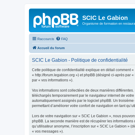
SCIC Le Gabion
Organisme de formation en restaurati
Raccourcis
FAQ
Accueil du forum
SCIC Le Gabion - Politique de confidentialité
Cette politique de confidentialité explique en détail comment «
« http://forum.legabion.org ») et phpBB (désigné ci-après par « 
par « vos informations »).
Vos informations sont collectées de deux manières différentes.
téléchargés temporairement par le navigateur internet de votre 
automatiquement assignés par le logiciel phpBB. Un troisième co
permettant d’améliorer votre confort de navigation en tant qu’uti
Lors de votre navigation sur « SCIC Le Gabion », nous pouvons
phpBB. La seconde manière est de récupérer les informations 
qu’utilisateur anonyme, l’inscription sur « SCIC Le Gabion » (d
« vos messages »).