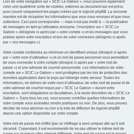
Lors de votre navigation sur « SCIC Le Gabion », nous pouvons également
créer une quatrième sorte de cookies, externes au document qui est prévu
pour couvrir uniquement les pages créées par le logiciel phpBB. La seconde
manière est de récupérer les informations que vous nous envoyez et que nous
collectons. Ceci peut correspondre — mais n’est pas limité à — la publication
de messages en tant qu’utilisateur anonyme, l’inscription sur « SCIC Le
Gabion » (désignée ci-après par « votre compte ») et les messages que vous
publiez après votre inscription et lors de votre connexion (désignés ci-après
par « vos messages »).
Votre compte contiendra au minimum un identifiant unique (désigné ci-après
par « votre nom d’utilisateur ») et un mot de passe personnel vous permettant
de vous connecter à votre compte (désigné ci-après par « votre mot de
passe ») et une adresse de courriel personnelle. Les informations de votre
compte sur « SCIC Le Gabion » sont protégées par les lois de protection des
données applicables dans le pays qui héberge notre serveur. Toutes les
informations, en-dehors de votre nom d’utilisateur, de votre mot de passe et de
votre adresse de courriel requis par « SCIC Le Gabion » durant votre
inscription, sont obligatoires ou facultatives, à la seule discrétion de « SCIC Le
Gabion ». Dans tous les cas, vous pouvez contrôler quelles informations de
votre compte vous souhaitez rendre publiques ou non. De plus, vous pouvez
décider de vous abonner ou non à la liste de diffusion du logiciel phpBB
depuis une option disponible sur votre compte.
Votre mot de passe est chiffré (par un chiffrage à sens unique) afin qu’il soit
sécurisé. Cependant, il est recommandé de ne pas utiliser le même mot de
passe sur plusieurs sites internet différents. Votre mot de passe est le moyen