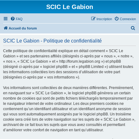
SCIC Le Gabion
FAQ
Inscription
Connexion
R
Accueil du forum
e
SCIC Le Gabion - Politique de confidentialité
c
h
Cette politique de confidentialité explique en détail comment « SCIC Le
Gabion » et ses partenaires affiliés (désignés ci-après par « nous », « notre »,
e
« nos », « SCIC Le Gabion » et « http://forum.legabion.org ») et phpBB
r
(désigné ci-après par « logiciel phpBB » et « phpBB Limited ») utilisent toutes
les informations collectées lors des sessions d’utilisation de votre part
c
(désignées ci-après par « vos informations »).
h
Vos informations sont collectées de deux manières différentes. Premièrement,
e
en naviguant sur « SCIC Le Gabion », le logiciel phpBB génèrera un certain
r
nombre de cookies qui sont de petits fichiers téléchargés temporairement par
le navigateur internet de votre ordinateur. Les deux premiers cookies ne
contiennent qu’un identifiant utilisateur et un identifiant anonyme de session
qui vous sont automatiquement assignés par le logiciel phpBB. Un troisième
cookie sera créé lors de votre navigation sur les sujets de « SCIC Le Gabion »,
archivant de ce fait tous les sujets que vous avez consultés et permettant
d’améliorer votre confort de navigation en tant qu’utilisateur.