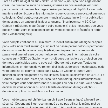
Lors de votre navigation sur « SCIC Le Gabion », nous pouvons également
créer une quatrième sorte de cookies, externes au document qui est prévu
pour couvrir uniquement les pages créées par le logiciel phpBB. La seconde
manière est de récupérer les informations que vous nous envoyez et que nous
collectons. Ceci peut correspondre — mais n’est pas limité à — la publication
de messages en tant qu’utilisateur anonyme, l’inscription sur « SCIC Le
Gabion » (désignée ci-après par « votre compte ») et les messages que vous
publiez après votre inscription et lors de votre connexion (désignés ci-après
par « vos messages »).
Votre compte contiendra au minimum un identifiant unique (désigné ci-après
par « votre nom d’utilisateur ») et un mot de passe personnel vous permettant
de vous connecter à votre compte (désigné ci-après par « votre mot de
passe ») et une adresse de courriel personnelle. Les informations de votre
compte sur « SCIC Le Gabion » sont protégées par les lois de protection des
données applicables dans le pays qui héberge notre serveur. Toutes les
informations, en-dehors de votre nom d’utilisateur, de votre mot de passe et de
votre adresse de courriel requis par « SCIC Le Gabion » durant votre
inscription, sont obligatoires ou facultatives, à la seule discrétion de « SCIC Le
Gabion ». Dans tous les cas, vous pouvez contrôler quelles informations de
votre compte vous souhaitez rendre publiques ou non. De plus, vous pouvez
décider de vous abonner ou non à la liste de diffusion du logiciel phpBB
depuis une option disponible sur votre compte.
Votre mot de passe est chiffré (par un chiffrage à sens unique) afin qu’il soit
sécurisé. Cependant, il est recommandé de ne pas utiliser le même mot de
passe sur plusieurs sites internet différents. Votre mot de passe est le moyen