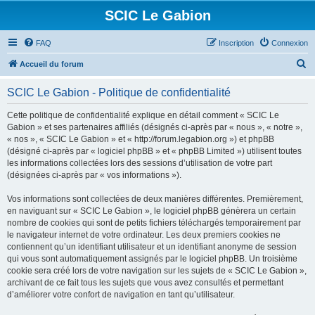
SCIC Le Gabion
FAQ
Inscription
Connexion
R
Accueil du forum
e
SCIC Le Gabion - Politique de confidentialité
c
h
Cette politique de confidentialité explique en détail comment « SCIC Le
Gabion » et ses partenaires affiliés (désignés ci-après par « nous », « notre »,
e
« nos », « SCIC Le Gabion » et « http://forum.legabion.org ») et phpBB
r
(désigné ci-après par « logiciel phpBB » et « phpBB Limited ») utilisent toutes
les informations collectées lors des sessions d’utilisation de votre part
c
(désignées ci-après par « vos informations »).
h
Vos informations sont collectées de deux manières différentes. Premièrement,
e
en naviguant sur « SCIC Le Gabion », le logiciel phpBB génèrera un certain
r
nombre de cookies qui sont de petits fichiers téléchargés temporairement par
le navigateur internet de votre ordinateur. Les deux premiers cookies ne
contiennent qu’un identifiant utilisateur et un identifiant anonyme de session
qui vous sont automatiquement assignés par le logiciel phpBB. Un troisième
cookie sera créé lors de votre navigation sur les sujets de « SCIC Le Gabion »,
archivant de ce fait tous les sujets que vous avez consultés et permettant
d’améliorer votre confort de navigation en tant qu’utilisateur.