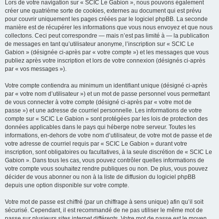
Lors de votre navigation sur « SCIC Le Gabion », nous pouvons également
créer une quatrième sorte de cookies, externes au document qui est prévu
pour couvrir uniquement les pages créées par le logiciel phpBB. La seconde
manière est de récupérer les informations que vous nous envoyez et que nous
collectons. Ceci peut correspondre — mais n’est pas limité à — la publication
de messages en tant qu’utilisateur anonyme, l’inscription sur « SCIC Le
Gabion » (désignée ci-après par « votre compte ») et les messages que vous
publiez après votre inscription et lors de votre connexion (désignés ci-après
par « vos messages »).
Votre compte contiendra au minimum un identifiant unique (désigné ci-après
par « votre nom d’utilisateur ») et un mot de passe personnel vous permettant
de vous connecter à votre compte (désigné ci-après par « votre mot de
passe ») et une adresse de courriel personnelle. Les informations de votre
compte sur « SCIC Le Gabion » sont protégées par les lois de protection des
données applicables dans le pays qui héberge notre serveur. Toutes les
informations, en-dehors de votre nom d’utilisateur, de votre mot de passe et de
votre adresse de courriel requis par « SCIC Le Gabion » durant votre
inscription, sont obligatoires ou facultatives, à la seule discrétion de « SCIC Le
Gabion ». Dans tous les cas, vous pouvez contrôler quelles informations de
votre compte vous souhaitez rendre publiques ou non. De plus, vous pouvez
décider de vous abonner ou non à la liste de diffusion du logiciel phpBB
depuis une option disponible sur votre compte.
Votre mot de passe est chiffré (par un chiffrage à sens unique) afin qu’il soit
sécurisé. Cependant, il est recommandé de ne pas utiliser le même mot de
passe sur plusieurs sites internet différents. Votre mot de passe est le moyen