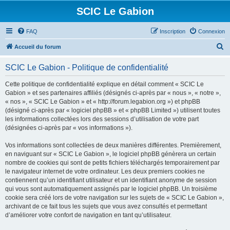
SCIC Le Gabion
FAQ
Inscription
Connexion
R
Accueil du forum
e
SCIC Le Gabion - Politique de confidentialité
c
h
Cette politique de confidentialité explique en détail comment « SCIC Le
Gabion » et ses partenaires affiliés (désignés ci-après par « nous », « notre »,
e
« nos », « SCIC Le Gabion » et « http://forum.legabion.org ») et phpBB
r
(désigné ci-après par « logiciel phpBB » et « phpBB Limited ») utilisent toutes
les informations collectées lors des sessions d’utilisation de votre part
c
(désignées ci-après par « vos informations »).
h
Vos informations sont collectées de deux manières différentes. Premièrement,
e
en naviguant sur « SCIC Le Gabion », le logiciel phpBB génèrera un certain
r
nombre de cookies qui sont de petits fichiers téléchargés temporairement par
le navigateur internet de votre ordinateur. Les deux premiers cookies ne
contiennent qu’un identifiant utilisateur et un identifiant anonyme de session
qui vous sont automatiquement assignés par le logiciel phpBB. Un troisième
cookie sera créé lors de votre navigation sur les sujets de « SCIC Le Gabion »,
archivant de ce fait tous les sujets que vous avez consultés et permettant
d’améliorer votre confort de navigation en tant qu’utilisateur.