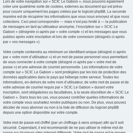
Lors de votre navigation sur « SCIC Le Gabion », nous pouvons également
créer une quatrième sorte de cookies, externes au document qui est prévu
pour couvrir uniquement les pages créées par le logiciel phpBB. La seconde
manière est de récupérer les informations que vous nous envoyez et que nous
collectons. Ceci peut correspondre — mais n’est pas limité à — la publication
de messages en tant qu’utilisateur anonyme, l’inscription sur « SCIC Le
Gabion » (désignée ci-après par « votre compte ») et les messages que vous
publiez après votre inscription et lors de votre connexion (désignés ci-après
par « vos messages »).
Votre compte contiendra au minimum un identifiant unique (désigné ci-après
par « votre nom d’utilisateur ») et un mot de passe personnel vous permettant
de vous connecter à votre compte (désigné ci-après par « votre mot de
passe ») et une adresse de courriel personnelle. Les informations de votre
compte sur « SCIC Le Gabion » sont protégées par les lois de protection des
données applicables dans le pays qui héberge notre serveur. Toutes les
informations, en-dehors de votre nom d’utilisateur, de votre mot de passe et de
votre adresse de courriel requis par « SCIC Le Gabion » durant votre
inscription, sont obligatoires ou facultatives, à la seule discrétion de « SCIC Le
Gabion ». Dans tous les cas, vous pouvez contrôler quelles informations de
votre compte vous souhaitez rendre publiques ou non. De plus, vous pouvez
décider de vous abonner ou non à la liste de diffusion du logiciel phpBB
depuis une option disponible sur votre compte.
Votre mot de passe est chiffré (par un chiffrage à sens unique) afin qu’il soit
sécurisé. Cependant, il est recommandé de ne pas utiliser le même mot de
passe sur plusieurs sites internet différents. Votre mot de passe est le moyen