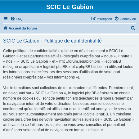
SCIC Le Gabion
FAQ
Inscription
Connexion
R
Accueil du forum
e
SCIC Le Gabion - Politique de confidentialité
c
h
Cette politique de confidentialité explique en détail comment « SCIC Le
Gabion » et ses partenaires affiliés (désignés ci-après par « nous », « notre »,
e
« nos », « SCIC Le Gabion » et « http://forum.legabion.org ») et phpBB
r
(désigné ci-après par « logiciel phpBB » et « phpBB Limited ») utilisent toutes
les informations collectées lors des sessions d’utilisation de votre part
c
(désignées ci-après par « vos informations »).
h
Vos informations sont collectées de deux manières différentes. Premièrement,
e
en naviguant sur « SCIC Le Gabion », le logiciel phpBB génèrera un certain
r
nombre de cookies qui sont de petits fichiers téléchargés temporairement par
le navigateur internet de votre ordinateur. Les deux premiers cookies ne
contiennent qu’un identifiant utilisateur et un identifiant anonyme de session
qui vous sont automatiquement assignés par le logiciel phpBB. Un troisième
cookie sera créé lors de votre navigation sur les sujets de « SCIC Le Gabion »,
archivant de ce fait tous les sujets que vous avez consultés et permettant
d’améliorer votre confort de navigation en tant qu’utilisateur.