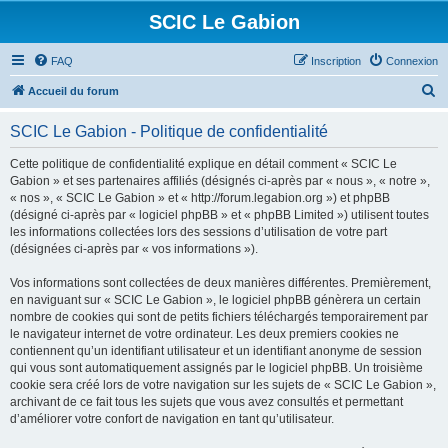
SCIC Le Gabion
FAQ
Inscription
Connexion
R
Accueil du forum
e
SCIC Le Gabion - Politique de confidentialité
c
h
Cette politique de confidentialité explique en détail comment « SCIC Le
Gabion » et ses partenaires affiliés (désignés ci-après par « nous », « notre »,
e
« nos », « SCIC Le Gabion » et « http://forum.legabion.org ») et phpBB
r
(désigné ci-après par « logiciel phpBB » et « phpBB Limited ») utilisent toutes
les informations collectées lors des sessions d’utilisation de votre part
c
(désignées ci-après par « vos informations »).
h
Vos informations sont collectées de deux manières différentes. Premièrement,
e
en naviguant sur « SCIC Le Gabion », le logiciel phpBB génèrera un certain
r
nombre de cookies qui sont de petits fichiers téléchargés temporairement par
le navigateur internet de votre ordinateur. Les deux premiers cookies ne
contiennent qu’un identifiant utilisateur et un identifiant anonyme de session
qui vous sont automatiquement assignés par le logiciel phpBB. Un troisième
cookie sera créé lors de votre navigation sur les sujets de « SCIC Le Gabion »,
archivant de ce fait tous les sujets que vous avez consultés et permettant
d’améliorer votre confort de navigation en tant qu’utilisateur.