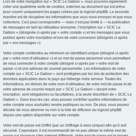
Lors de votre navigation sur « SCIC Le Gabion », nous pouvons également
créer une quatrième sorte de cookies, externes au document qui est prévu
pour couvrir uniquement les pages créées par le logiciel phpBB. La seconde
manière est de récupérer les informations que vous nous envoyez et que nous
collectons. Ceci peut correspondre — mais n’est pas limité à — la publication
de messages en tant qu’utilisateur anonyme, l’inscription sur « SCIC Le
Gabion » (désignée ci-après par « votre compte ») et les messages que vous
publiez après votre inscription et lors de votre connexion (désignés ci-après
par « vos messages »).
Votre compte contiendra au minimum un identifiant unique (désigné ci-après
par « votre nom d’utilisateur ») et un mot de passe personnel vous permettant
de vous connecter à votre compte (désigné ci-après par « votre mot de
passe ») et une adresse de courriel personnelle. Les informations de votre
compte sur « SCIC Le Gabion » sont protégées par les lois de protection des
données applicables dans le pays qui héberge notre serveur. Toutes les
informations, en-dehors de votre nom d’utilisateur, de votre mot de passe et de
votre adresse de courriel requis par « SCIC Le Gabion » durant votre
inscription, sont obligatoires ou facultatives, à la seule discrétion de « SCIC Le
Gabion ». Dans tous les cas, vous pouvez contrôler quelles informations de
votre compte vous souhaitez rendre publiques ou non. De plus, vous pouvez
décider de vous abonner ou non à la liste de diffusion du logiciel phpBB
depuis une option disponible sur votre compte.
Votre mot de passe est chiffré (par un chiffrage à sens unique) afin qu’il soit
sécurisé. Cependant, il est recommandé de ne pas utiliser le même mot de
passe sur plusieurs sites internet différents. Votre mot de passe est le moyen