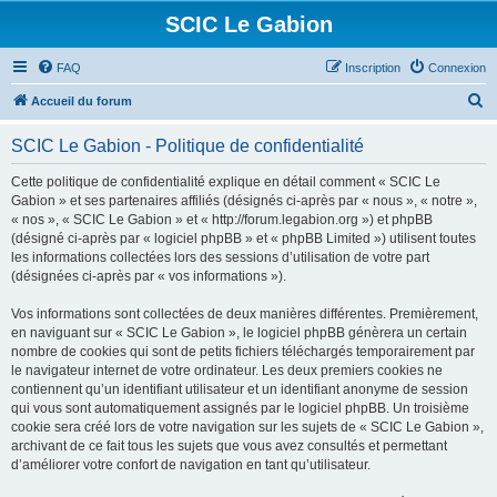
SCIC Le Gabion
FAQ
Inscription
Connexion
R
Accueil du forum
e
SCIC Le Gabion - Politique de confidentialité
c
h
Cette politique de confidentialité explique en détail comment « SCIC Le
Gabion » et ses partenaires affiliés (désignés ci-après par « nous », « notre »,
e
« nos », « SCIC Le Gabion » et « http://forum.legabion.org ») et phpBB
r
(désigné ci-après par « logiciel phpBB » et « phpBB Limited ») utilisent toutes
les informations collectées lors des sessions d’utilisation de votre part
c
(désignées ci-après par « vos informations »).
h
Vos informations sont collectées de deux manières différentes. Premièrement,
e
en naviguant sur « SCIC Le Gabion », le logiciel phpBB génèrera un certain
r
nombre de cookies qui sont de petits fichiers téléchargés temporairement par
le navigateur internet de votre ordinateur. Les deux premiers cookies ne
contiennent qu’un identifiant utilisateur et un identifiant anonyme de session
qui vous sont automatiquement assignés par le logiciel phpBB. Un troisième
cookie sera créé lors de votre navigation sur les sujets de « SCIC Le Gabion »,
archivant de ce fait tous les sujets que vous avez consultés et permettant
d’améliorer votre confort de navigation en tant qu’utilisateur.