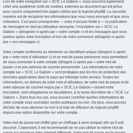
Lors de votre navigation sur « SCIC Le Gabion », nous pouvons également
créer une quatrième sorte de cookies, externes au document qui est prévu
pour couvrir uniquement les pages créées par le logiciel phpBB. La seconde
manière est de récupérer les informations que vous nous envoyez et que nous
collectons. Ceci peut correspondre — mais n’est pas limité à — la publication
de messages en tant qu’utilisateur anonyme, l’inscription sur « SCIC Le
Gabion » (désignée ci-après par « votre compte ») et les messages que vous
publiez après votre inscription et lors de votre connexion (désignés ci-après
par « vos messages »).
Votre compte contiendra au minimum un identifiant unique (désigné ci-après
par « votre nom d’utilisateur ») et un mot de passe personnel vous permettant
de vous connecter à votre compte (désigné ci-après par « votre mot de
passe ») et une adresse de courriel personnelle. Les informations de votre
compte sur « SCIC Le Gabion » sont protégées par les lois de protection des
données applicables dans le pays qui héberge notre serveur. Toutes les
informations, en-dehors de votre nom d’utilisateur, de votre mot de passe et de
votre adresse de courriel requis par « SCIC Le Gabion » durant votre
inscription, sont obligatoires ou facultatives, à la seule discrétion de « SCIC Le
Gabion ». Dans tous les cas, vous pouvez contrôler quelles informations de
votre compte vous souhaitez rendre publiques ou non. De plus, vous pouvez
décider de vous abonner ou non à la liste de diffusion du logiciel phpBB
depuis une option disponible sur votre compte.
Votre mot de passe est chiffré (par un chiffrage à sens unique) afin qu’il soit
sécurisé. Cependant, il est recommandé de ne pas utiliser le même mot de
passe sur plusieurs sites internet différents. Votre mot de passe est le moyen