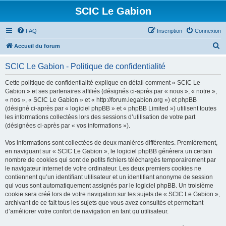
SCIC Le Gabion
FAQ
Inscription
Connexion
R
Accueil du forum
e
SCIC Le Gabion - Politique de confidentialité
c
h
Cette politique de confidentialité explique en détail comment « SCIC Le
Gabion » et ses partenaires affiliés (désignés ci-après par « nous », « notre »,
e
« nos », « SCIC Le Gabion » et « http://forum.legabion.org ») et phpBB
r
(désigné ci-après par « logiciel phpBB » et « phpBB Limited ») utilisent toutes
les informations collectées lors des sessions d’utilisation de votre part
c
(désignées ci-après par « vos informations »).
h
Vos informations sont collectées de deux manières différentes. Premièrement,
e
en naviguant sur « SCIC Le Gabion », le logiciel phpBB génèrera un certain
r
nombre de cookies qui sont de petits fichiers téléchargés temporairement par
le navigateur internet de votre ordinateur. Les deux premiers cookies ne
contiennent qu’un identifiant utilisateur et un identifiant anonyme de session
qui vous sont automatiquement assignés par le logiciel phpBB. Un troisième
cookie sera créé lors de votre navigation sur les sujets de « SCIC Le Gabion »,
archivant de ce fait tous les sujets que vous avez consultés et permettant
d’améliorer votre confort de navigation en tant qu’utilisateur.