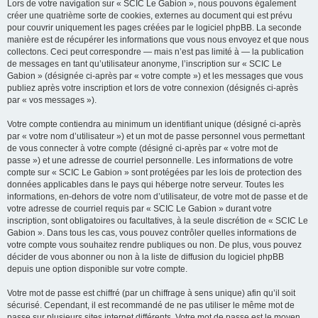
Lors de votre navigation sur « SCIC Le Gabion », nous pouvons également
créer une quatrième sorte de cookies, externes au document qui est prévu
pour couvrir uniquement les pages créées par le logiciel phpBB. La seconde
manière est de récupérer les informations que vous nous envoyez et que nous
collectons. Ceci peut correspondre — mais n’est pas limité à — la publication
de messages en tant qu’utilisateur anonyme, l’inscription sur « SCIC Le
Gabion » (désignée ci-après par « votre compte ») et les messages que vous
publiez après votre inscription et lors de votre connexion (désignés ci-après
par « vos messages »).
Votre compte contiendra au minimum un identifiant unique (désigné ci-après
par « votre nom d’utilisateur ») et un mot de passe personnel vous permettant
de vous connecter à votre compte (désigné ci-après par « votre mot de
passe ») et une adresse de courriel personnelle. Les informations de votre
compte sur « SCIC Le Gabion » sont protégées par les lois de protection des
données applicables dans le pays qui héberge notre serveur. Toutes les
informations, en-dehors de votre nom d’utilisateur, de votre mot de passe et de
votre adresse de courriel requis par « SCIC Le Gabion » durant votre
inscription, sont obligatoires ou facultatives, à la seule discrétion de « SCIC Le
Gabion ». Dans tous les cas, vous pouvez contrôler quelles informations de
votre compte vous souhaitez rendre publiques ou non. De plus, vous pouvez
décider de vous abonner ou non à la liste de diffusion du logiciel phpBB
depuis une option disponible sur votre compte.
Votre mot de passe est chiffré (par un chiffrage à sens unique) afin qu’il soit
sécurisé. Cependant, il est recommandé de ne pas utiliser le même mot de
passe sur plusieurs sites internet différents. Votre mot de passe est le moyen