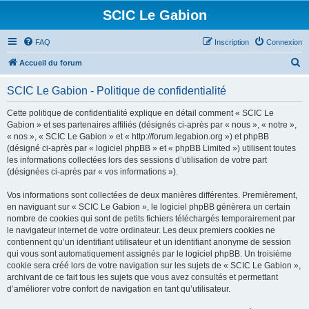
SCIC Le Gabion
FAQ
Inscription
Connexion
R
Accueil du forum
e
SCIC Le Gabion - Politique de confidentialité
c
h
Cette politique de confidentialité explique en détail comment « SCIC Le
Gabion » et ses partenaires affiliés (désignés ci-après par « nous », « notre »,
e
« nos », « SCIC Le Gabion » et « http://forum.legabion.org ») et phpBB
r
(désigné ci-après par « logiciel phpBB » et « phpBB Limited ») utilisent toutes
les informations collectées lors des sessions d’utilisation de votre part
c
(désignées ci-après par « vos informations »).
h
Vos informations sont collectées de deux manières différentes. Premièrement,
e
en naviguant sur « SCIC Le Gabion », le logiciel phpBB génèrera un certain
r
nombre de cookies qui sont de petits fichiers téléchargés temporairement par
le navigateur internet de votre ordinateur. Les deux premiers cookies ne
contiennent qu’un identifiant utilisateur et un identifiant anonyme de session
qui vous sont automatiquement assignés par le logiciel phpBB. Un troisième
cookie sera créé lors de votre navigation sur les sujets de « SCIC Le Gabion »,
archivant de ce fait tous les sujets que vous avez consultés et permettant
d’améliorer votre confort de navigation en tant qu’utilisateur.