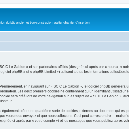
on du bâti ancien et éco-construcion, atelier chantier d'insertion
 SCIC Le Gabion » et ses partenaires affiliés (désignés ci-après par « nous », « not
logiciel phpBB » et « phpBB Limited ») utilisent toutes les informations collectées l
 Premièrement, en naviguant sur « SCIC Le Gabion », le logiciel phpBB génèrera un 
ordinateur. Les deux premiers cookies ne contiennent qu’un identifiant utilisateur 
okie sera créé lors de votre navigation sur les sujets de « SCIC Le Gabion », archi
lisateur.
 également créer une quatrième sorte de cookies, externes au document qui est pr
que vous nous envoyez et que nous collectons. Ceci peut correspondre — mais n’es
ésignée ci-après par « votre compte ») et les messages que vous publiez après votre