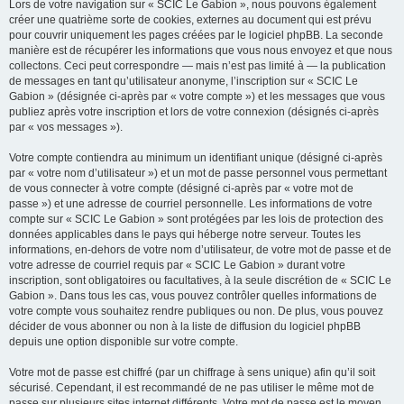
Lors de votre navigation sur « SCIC Le Gabion », nous pouvons également
créer une quatrième sorte de cookies, externes au document qui est prévu
pour couvrir uniquement les pages créées par le logiciel phpBB. La seconde
manière est de récupérer les informations que vous nous envoyez et que nous
collectons. Ceci peut correspondre — mais n’est pas limité à — la publication
de messages en tant qu’utilisateur anonyme, l’inscription sur « SCIC Le
Gabion » (désignée ci-après par « votre compte ») et les messages que vous
publiez après votre inscription et lors de votre connexion (désignés ci-après
par « vos messages »).
Votre compte contiendra au minimum un identifiant unique (désigné ci-après
par « votre nom d’utilisateur ») et un mot de passe personnel vous permettant
de vous connecter à votre compte (désigné ci-après par « votre mot de
passe ») et une adresse de courriel personnelle. Les informations de votre
compte sur « SCIC Le Gabion » sont protégées par les lois de protection des
données applicables dans le pays qui héberge notre serveur. Toutes les
informations, en-dehors de votre nom d’utilisateur, de votre mot de passe et de
votre adresse de courriel requis par « SCIC Le Gabion » durant votre
inscription, sont obligatoires ou facultatives, à la seule discrétion de « SCIC Le
Gabion ». Dans tous les cas, vous pouvez contrôler quelles informations de
votre compte vous souhaitez rendre publiques ou non. De plus, vous pouvez
décider de vous abonner ou non à la liste de diffusion du logiciel phpBB
depuis une option disponible sur votre compte.
Votre mot de passe est chiffré (par un chiffrage à sens unique) afin qu’il soit
sécurisé. Cependant, il est recommandé de ne pas utiliser le même mot de
passe sur plusieurs sites internet différents. Votre mot de passe est le moyen