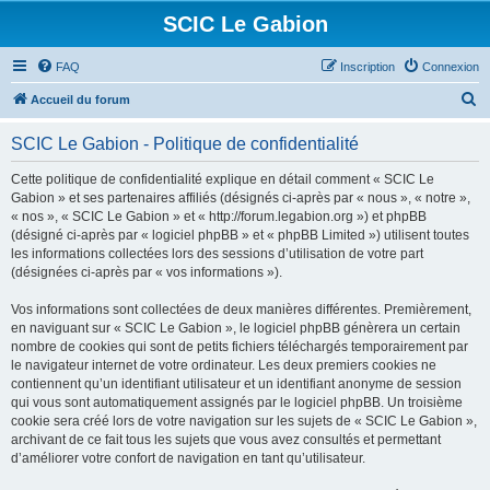
SCIC Le Gabion
FAQ
Inscription
Connexion
R
Accueil du forum
e
SCIC Le Gabion - Politique de confidentialité
c
h
Cette politique de confidentialité explique en détail comment « SCIC Le
Gabion » et ses partenaires affiliés (désignés ci-après par « nous », « notre »,
e
« nos », « SCIC Le Gabion » et « http://forum.legabion.org ») et phpBB
r
(désigné ci-après par « logiciel phpBB » et « phpBB Limited ») utilisent toutes
les informations collectées lors des sessions d’utilisation de votre part
c
(désignées ci-après par « vos informations »).
h
Vos informations sont collectées de deux manières différentes. Premièrement,
e
en naviguant sur « SCIC Le Gabion », le logiciel phpBB génèrera un certain
r
nombre de cookies qui sont de petits fichiers téléchargés temporairement par
le navigateur internet de votre ordinateur. Les deux premiers cookies ne
contiennent qu’un identifiant utilisateur et un identifiant anonyme de session
qui vous sont automatiquement assignés par le logiciel phpBB. Un troisième
cookie sera créé lors de votre navigation sur les sujets de « SCIC Le Gabion »,
archivant de ce fait tous les sujets que vous avez consultés et permettant
d’améliorer votre confort de navigation en tant qu’utilisateur.