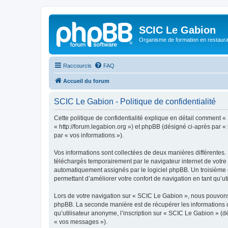
SCIC Le Gabion
Organisme de formation en restaurati
Raccourcis
FAQ
Accueil du forum
SCIC Le Gabion - Politique de confidentialité
Cette politique de confidentialité explique en détail comment «
« http://forum.legabion.org ») et phpBB (désigné ci-après par « 
par « vos informations »).
Vos informations sont collectées de deux manières différentes.
téléchargés temporairement par le navigateur internet de votre 
automatiquement assignés par le logiciel phpBB. Un troisième co
permettant d’améliorer votre confort de navigation en tant qu’uti
Lors de votre navigation sur « SCIC Le Gabion », nous pouvons
phpBB. La seconde manière est de récupérer les informations 
qu’utilisateur anonyme, l’inscription sur « SCIC Le Gabion » (d
« vos messages »).