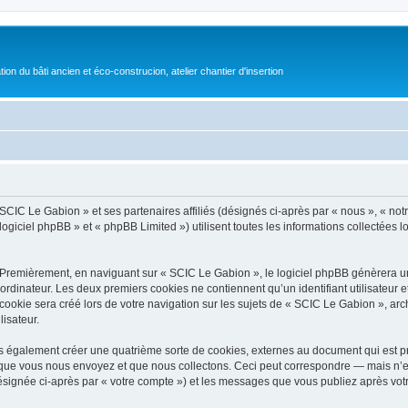
on du bâti ancien et éco-construcion, atelier chantier d'insertion
 SCIC Le Gabion » et ses partenaires affiliés (désignés ci-après par « nous », « not
logiciel phpBB » et « phpBB Limited ») utilisent toutes les informations collectées l
 Premièrement, en naviguant sur « SCIC Le Gabion », le logiciel phpBB génèrera un 
ordinateur. Les deux premiers cookies ne contiennent qu’un identifiant utilisateur 
okie sera créé lors de votre navigation sur les sujets de « SCIC Le Gabion », archi
lisateur.
 également créer une quatrième sorte de cookies, externes au document qui est pr
que vous nous envoyez et que nous collectons. Ceci peut correspondre — mais n’es
ésignée ci-après par « votre compte ») et les messages que vous publiez après votre