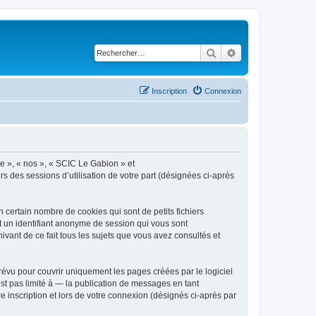
Rechercher
Recherche avancé
Inscription
Connexion
re », « nos », « SCIC Le Gabion » et
ors des sessions d’utilisation de votre part (désignées ci-après
certain nombre de cookies qui sont de petits fichiers
et un identifiant anonyme de session qui vous sont
vant de ce fait tous les sujets que vous avez consultés et
évu pour couvrir uniquement les pages créées par le logiciel
t pas limité à — la publication de messages en tant
 inscription et lors de votre connexion (désignés ci-après par