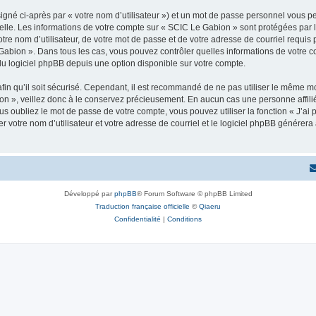
igné ci-après par « votre nom d’utilisateur ») et un mot de passe personnel vous p
elle. Les informations de votre compte sur « SCIC Le Gabion » sont protégées par 
tre nom d’utilisateur, de votre mot de passe et de votre adresse de courriel requis 
Le Gabion ». Dans tous les cas, vous pouvez contrôler quelles informations de votre
du logiciel phpBB depuis une option disponible sur votre compte.
afin qu’il soit sécurisé. Cependant, il est recommandé de ne pas utiliser le même mot
n », veillez donc à le conservez précieusement. En aucun cas une personne affilié
 oubliez le mot de passe de votre compte, vous pouvez utiliser la fonction « J’ai
r votre nom d’utilisateur et votre adresse de courriel et le logiciel phpBB génére
Développé par
phpBB
® Forum Software © phpBB Limited
Traduction française officielle
©
Qiaeru
Confidentialité
|
Conditions