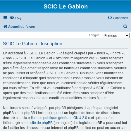
SCIC Le Gabion
FAQ
Connexion
R
Accueil du forum
e
Langue :
c
SCIC Le Gabion - Inscription
h
En accédant à « SCIC Le Gabion » (désigné ci-après par « nous », « notre »,
e
« nos », « SCIC Le Gabion » et « http://forum.legabion.org »), vous acceptez
r
d’être légalement responsable des conditions suivantes. Si vous n’acceptez
pas d’être légalement responsable de toutes les conditions suivantes, veuillez
c
ne pas utiliser et accéder à « SCIC Le Gabion ». Nous pouvons modifier ces
h
conditions à n’importe quel moment et nous essaierons de vous informer de
e
ces modifications, bien que nous vous conseillons de vérifier régulièrement
par vous-même. En effet, si vous continuez à participer à « SCIC Le Gabion »
r
après que des modifications aient été effectuées, vous acceptez d’être
légalement responsable des conditions modifiées et mises à jour.
Nos forums sont développés par phpBB (désignés ci-après par « logiciel
phpBB » et « phpBB Limited ») qui est un logiciel de forum de discussions
déclaré sous la «
licence publique générale GNU 2.0
» et qui peut être
téléchargé sur
le site de phpBB
(en anglais). Le logiciel phpBB a pour seul but
de faciliter les discussions sur internet et phpBB Limited ne peut en aucun cas