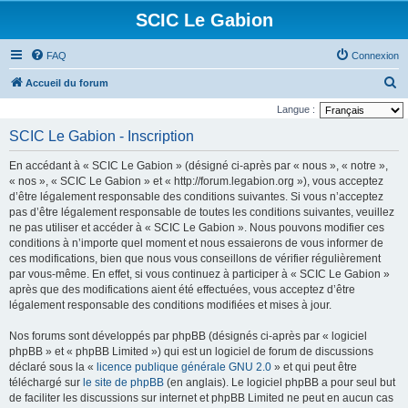
SCIC Le Gabion
FAQ
Connexion
R
Accueil du forum
e
Langue :
c
SCIC Le Gabion - Inscription
h
En accédant à « SCIC Le Gabion » (désigné ci-après par « nous », « notre »,
e
« nos », « SCIC Le Gabion » et « http://forum.legabion.org »), vous acceptez
r
d’être légalement responsable des conditions suivantes. Si vous n’acceptez
pas d’être légalement responsable de toutes les conditions suivantes, veuillez
c
ne pas utiliser et accéder à « SCIC Le Gabion ». Nous pouvons modifier ces
h
conditions à n’importe quel moment et nous essaierons de vous informer de
e
ces modifications, bien que nous vous conseillons de vérifier régulièrement
par vous-même. En effet, si vous continuez à participer à « SCIC Le Gabion »
r
après que des modifications aient été effectuées, vous acceptez d’être
légalement responsable des conditions modifiées et mises à jour.
Nos forums sont développés par phpBB (désignés ci-après par « logiciel
phpBB » et « phpBB Limited ») qui est un logiciel de forum de discussions
déclaré sous la «
licence publique générale GNU 2.0
» et qui peut être
téléchargé sur
le site de phpBB
(en anglais). Le logiciel phpBB a pour seul but
de faciliter les discussions sur internet et phpBB Limited ne peut en aucun cas