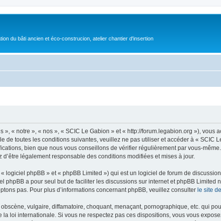
on du bâti ancien et éco-construcion, atelier chantier d'insertion
», « notre », « nos », « SCIC Le Gabion » et « http://forum.legabion.org »), vous
e de toutes les conditions suivantes, veuillez ne pas utiliser et accéder à « SCIC
cations, bien que nous vous conseillons de vérifier régulièrement par vous-même. E
z d’être légalement responsable des conditions modifiées et mises à jour.
 logiciel phpBB » et « phpBB Limited ») qui est un logiciel de forum de discussio
iel phpBB a pour seul but de faciliter les discussions sur internet et phpBB Limit
ptons pas. Pour plus d’informations concernant phpBB, veuillez consulter
le site 
obscène, vulgaire, diffamatoire, choquant, menaçant, pornographique, etc. qui pourr
la loi internationale. Si vous ne respectez pas ces dispositions, vous vous expose