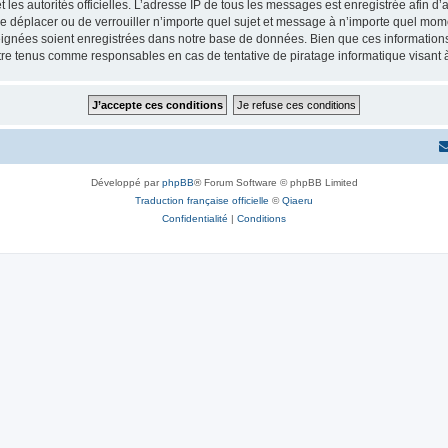
 et les autorités officielles. L’adresse IP de tous les messages est enregistrée afin 
de déplacer ou de verrouiller n’importe quel sujet et message à n’importe quel mome
ignées soient enregistrées dans notre base de données. Bien que ces informations n
tre tenus comme responsables en cas de tentative de piratage informatique visant
Développé par
phpBB
® Forum Software © phpBB Limited
Traduction française officielle
©
Qiaeru
Confidentialité
|
Conditions