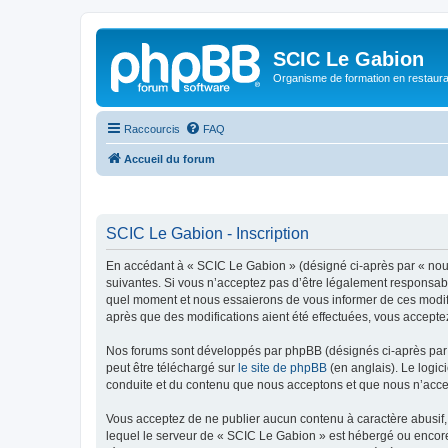
SCIC Le Gabion
Organisme de formation en restaurati
Raccourcis
FAQ
Accueil du forum
SCIC Le Gabion - Inscription
En accédant à « SCIC Le Gabion » (désigné ci-après par « nous 
suivantes. Si vous n’acceptez pas d’être légalement responsabl
quel moment et nous essaierons de vous informer de ces modifi
après que des modifications aient été effectuées, vous accepte
Nos forums sont développés par phpBB (désignés ci-après par «
peut être téléchargé sur
le site de phpBB
(en anglais). Le logic
conduite et du contenu que nous acceptons et que nous n’acce
Vous acceptez de ne publier aucun contenu à caractère abusif, 
lequel le serveur de « SCIC Le Gabion » est hébergé ou encore 