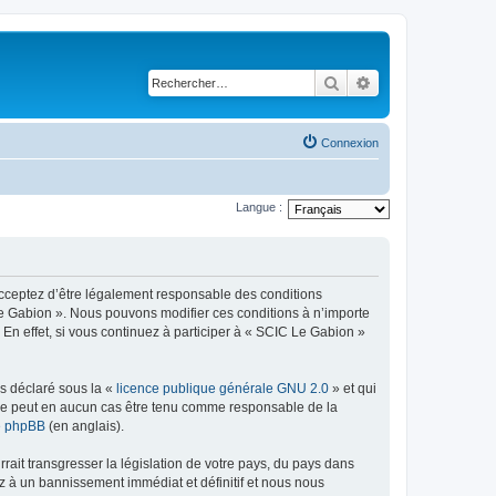
Rechercher
Recherche avancé
Connexion
Langue :
 acceptez d’être légalement responsable des conditions
 Le Gabion ». Nous pouvons modifier ces conditions à n’importe
n effet, si vous continuez à participer à « SCIC Le Gabion »
ns déclaré sous la «
licence publique générale GNU 2.0
» et qui
ed ne peut en aucun cas être tenu comme responsable de la
de phpBB
(en anglais).
ait transgresser la législation de votre pays, du pays dans
z à un bannissement immédiat et définitif et nous nous