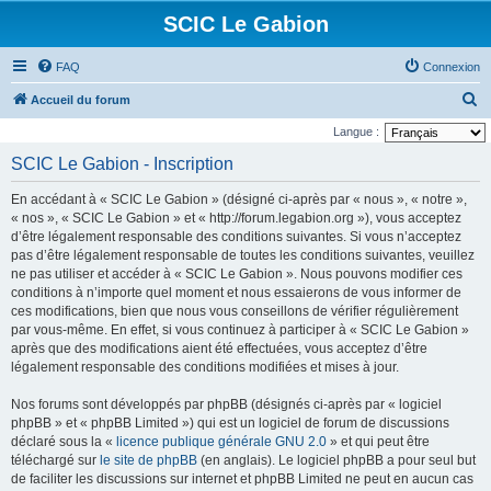
SCIC Le Gabion
FAQ
Connexion
R
Accueil du forum
e
Langue :
c
SCIC Le Gabion - Inscription
h
En accédant à « SCIC Le Gabion » (désigné ci-après par « nous », « notre »,
e
« nos », « SCIC Le Gabion » et « http://forum.legabion.org »), vous acceptez
r
d’être légalement responsable des conditions suivantes. Si vous n’acceptez
pas d’être légalement responsable de toutes les conditions suivantes, veuillez
c
ne pas utiliser et accéder à « SCIC Le Gabion ». Nous pouvons modifier ces
h
conditions à n’importe quel moment et nous essaierons de vous informer de
e
ces modifications, bien que nous vous conseillons de vérifier régulièrement
par vous-même. En effet, si vous continuez à participer à « SCIC Le Gabion »
r
après que des modifications aient été effectuées, vous acceptez d’être
légalement responsable des conditions modifiées et mises à jour.
Nos forums sont développés par phpBB (désignés ci-après par « logiciel
phpBB » et « phpBB Limited ») qui est un logiciel de forum de discussions
déclaré sous la «
licence publique générale GNU 2.0
» et qui peut être
téléchargé sur
le site de phpBB
(en anglais). Le logiciel phpBB a pour seul but
de faciliter les discussions sur internet et phpBB Limited ne peut en aucun cas