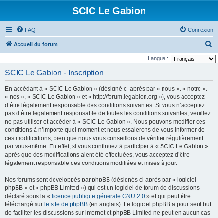
SCIC Le Gabion
FAQ
Connexion
R
Accueil du forum
e
Langue :
c
SCIC Le Gabion - Inscription
h
En accédant à « SCIC Le Gabion » (désigné ci-après par « nous », « notre »,
e
« nos », « SCIC Le Gabion » et « http://forum.legabion.org »), vous acceptez
r
d’être légalement responsable des conditions suivantes. Si vous n’acceptez
pas d’être légalement responsable de toutes les conditions suivantes, veuillez
c
ne pas utiliser et accéder à « SCIC Le Gabion ». Nous pouvons modifier ces
h
conditions à n’importe quel moment et nous essaierons de vous informer de
e
ces modifications, bien que nous vous conseillons de vérifier régulièrement
par vous-même. En effet, si vous continuez à participer à « SCIC Le Gabion »
r
après que des modifications aient été effectuées, vous acceptez d’être
légalement responsable des conditions modifiées et mises à jour.
Nos forums sont développés par phpBB (désignés ci-après par « logiciel
phpBB » et « phpBB Limited ») qui est un logiciel de forum de discussions
déclaré sous la «
licence publique générale GNU 2.0
» et qui peut être
téléchargé sur
le site de phpBB
(en anglais). Le logiciel phpBB a pour seul but
de faciliter les discussions sur internet et phpBB Limited ne peut en aucun cas