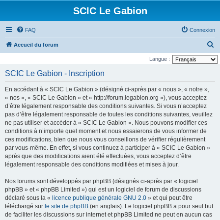
SCIC Le Gabion
FAQ
Connexion
R
Accueil du forum
e
Langue :
c
SCIC Le Gabion - Inscription
h
En accédant à « SCIC Le Gabion » (désigné ci-après par « nous », « notre »,
e
« nos », « SCIC Le Gabion » et « http://forum.legabion.org »), vous acceptez
r
d’être légalement responsable des conditions suivantes. Si vous n’acceptez
pas d’être légalement responsable de toutes les conditions suivantes, veuillez
c
ne pas utiliser et accéder à « SCIC Le Gabion ». Nous pouvons modifier ces
h
conditions à n’importe quel moment et nous essaierons de vous informer de
e
ces modifications, bien que nous vous conseillons de vérifier régulièrement
par vous-même. En effet, si vous continuez à participer à « SCIC Le Gabion »
r
après que des modifications aient été effectuées, vous acceptez d’être
légalement responsable des conditions modifiées et mises à jour.
Nos forums sont développés par phpBB (désignés ci-après par « logiciel
phpBB » et « phpBB Limited ») qui est un logiciel de forum de discussions
déclaré sous la «
licence publique générale GNU 2.0
» et qui peut être
téléchargé sur
le site de phpBB
(en anglais). Le logiciel phpBB a pour seul but
de faciliter les discussions sur internet et phpBB Limited ne peut en aucun cas