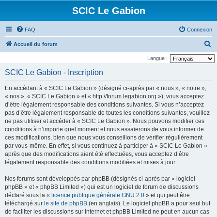
SCIC Le Gabion
FAQ
Connexion
R
Accueil du forum
e
Langue :
c
SCIC Le Gabion - Inscription
h
En accédant à « SCIC Le Gabion » (désigné ci-après par « nous », « notre »,
e
« nos », « SCIC Le Gabion » et « http://forum.legabion.org »), vous acceptez
r
d’être légalement responsable des conditions suivantes. Si vous n’acceptez
pas d’être légalement responsable de toutes les conditions suivantes, veuillez
c
ne pas utiliser et accéder à « SCIC Le Gabion ». Nous pouvons modifier ces
h
conditions à n’importe quel moment et nous essaierons de vous informer de
e
ces modifications, bien que nous vous conseillons de vérifier régulièrement
par vous-même. En effet, si vous continuez à participer à « SCIC Le Gabion »
r
après que des modifications aient été effectuées, vous acceptez d’être
légalement responsable des conditions modifiées et mises à jour.
Nos forums sont développés par phpBB (désignés ci-après par « logiciel
phpBB » et « phpBB Limited ») qui est un logiciel de forum de discussions
déclaré sous la «
licence publique générale GNU 2.0
» et qui peut être
téléchargé sur
le site de phpBB
(en anglais). Le logiciel phpBB a pour seul but
de faciliter les discussions sur internet et phpBB Limited ne peut en aucun cas