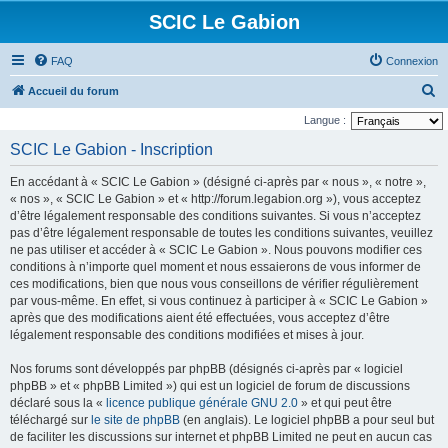
SCIC Le Gabion
FAQ
Connexion
R
Accueil du forum
e
Langue :
c
SCIC Le Gabion - Inscription
h
En accédant à « SCIC Le Gabion » (désigné ci-après par « nous », « notre »,
e
« nos », « SCIC Le Gabion » et « http://forum.legabion.org »), vous acceptez
r
d’être légalement responsable des conditions suivantes. Si vous n’acceptez
pas d’être légalement responsable de toutes les conditions suivantes, veuillez
c
ne pas utiliser et accéder à « SCIC Le Gabion ». Nous pouvons modifier ces
h
conditions à n’importe quel moment et nous essaierons de vous informer de
e
ces modifications, bien que nous vous conseillons de vérifier régulièrement
par vous-même. En effet, si vous continuez à participer à « SCIC Le Gabion »
r
après que des modifications aient été effectuées, vous acceptez d’être
légalement responsable des conditions modifiées et mises à jour.
Nos forums sont développés par phpBB (désignés ci-après par « logiciel
phpBB » et « phpBB Limited ») qui est un logiciel de forum de discussions
déclaré sous la «
licence publique générale GNU 2.0
» et qui peut être
téléchargé sur
le site de phpBB
(en anglais). Le logiciel phpBB a pour seul but
de faciliter les discussions sur internet et phpBB Limited ne peut en aucun cas