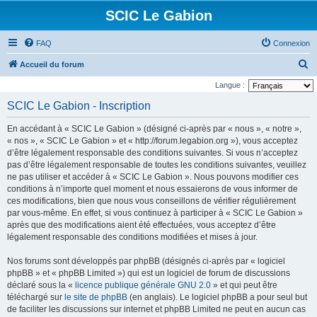
SCIC Le Gabion
FAQ
Connexion
R
Accueil du forum
e
Langue :
c
SCIC Le Gabion - Inscription
h
En accédant à « SCIC Le Gabion » (désigné ci-après par « nous », « notre »,
e
« nos », « SCIC Le Gabion » et « http://forum.legabion.org »), vous acceptez
r
d’être légalement responsable des conditions suivantes. Si vous n’acceptez
pas d’être légalement responsable de toutes les conditions suivantes, veuillez
c
ne pas utiliser et accéder à « SCIC Le Gabion ». Nous pouvons modifier ces
h
conditions à n’importe quel moment et nous essaierons de vous informer de
e
ces modifications, bien que nous vous conseillons de vérifier régulièrement
par vous-même. En effet, si vous continuez à participer à « SCIC Le Gabion »
r
après que des modifications aient été effectuées, vous acceptez d’être
légalement responsable des conditions modifiées et mises à jour.
Nos forums sont développés par phpBB (désignés ci-après par « logiciel
phpBB » et « phpBB Limited ») qui est un logiciel de forum de discussions
déclaré sous la «
licence publique générale GNU 2.0
» et qui peut être
téléchargé sur
le site de phpBB
(en anglais). Le logiciel phpBB a pour seul but
de faciliter les discussions sur internet et phpBB Limited ne peut en aucun cas