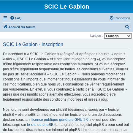
SCIC Le Gabion
FAQ
Connexion
R
Accueil du forum
e
Langue :
c
SCIC Le Gabion - Inscription
h
En accédant à « SCIC Le Gabion » (désigné ci-après par « nous », « notre »,
e
« nos », « SCIC Le Gabion » et « http://forum.legabion.org »), vous acceptez
r
d’être légalement responsable des conditions suivantes. Si vous n’acceptez
pas d’être légalement responsable de toutes les conditions suivantes, veuillez
c
ne pas utiliser et accéder à « SCIC Le Gabion ». Nous pouvons modifier ces
h
conditions à n’importe quel moment et nous essaierons de vous informer de
e
ces modifications, bien que nous vous conseillons de vérifier régulièrement
par vous-même. En effet, si vous continuez à participer à « SCIC Le Gabion »
r
après que des modifications aient été effectuées, vous acceptez d’être
légalement responsable des conditions modifiées et mises à jour.
Nos forums sont développés par phpBB (désignés ci-après par « logiciel
phpBB » et « phpBB Limited ») qui est un logiciel de forum de discussions
déclaré sous la «
licence publique générale GNU 2.0
» et qui peut être
téléchargé sur
le site de phpBB
(en anglais). Le logiciel phpBB a pour seul but
de faciliter les discussions sur internet et phpBB Limited ne peut en aucun cas