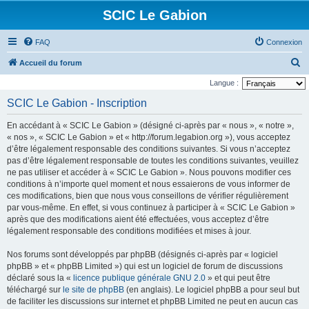
SCIC Le Gabion
FAQ
Connexion
R
Accueil du forum
e
Langue :
c
SCIC Le Gabion - Inscription
h
En accédant à « SCIC Le Gabion » (désigné ci-après par « nous », « notre »,
e
« nos », « SCIC Le Gabion » et « http://forum.legabion.org »), vous acceptez
r
d’être légalement responsable des conditions suivantes. Si vous n’acceptez
pas d’être légalement responsable de toutes les conditions suivantes, veuillez
c
ne pas utiliser et accéder à « SCIC Le Gabion ». Nous pouvons modifier ces
h
conditions à n’importe quel moment et nous essaierons de vous informer de
e
ces modifications, bien que nous vous conseillons de vérifier régulièrement
par vous-même. En effet, si vous continuez à participer à « SCIC Le Gabion »
r
après que des modifications aient été effectuées, vous acceptez d’être
légalement responsable des conditions modifiées et mises à jour.
Nos forums sont développés par phpBB (désignés ci-après par « logiciel
phpBB » et « phpBB Limited ») qui est un logiciel de forum de discussions
déclaré sous la «
licence publique générale GNU 2.0
» et qui peut être
téléchargé sur
le site de phpBB
(en anglais). Le logiciel phpBB a pour seul but
de faciliter les discussions sur internet et phpBB Limited ne peut en aucun cas