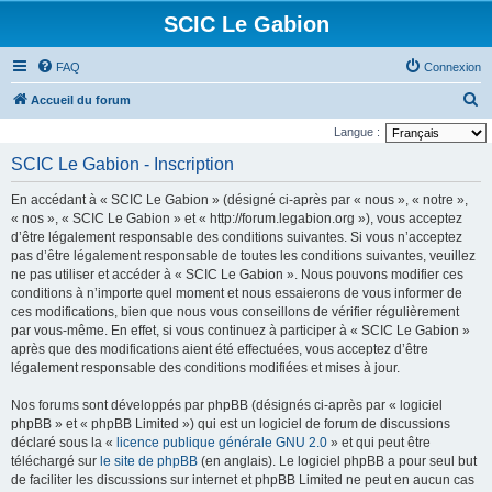
SCIC Le Gabion
FAQ
Connexion
R
Accueil du forum
e
Langue :
c
SCIC Le Gabion - Inscription
h
En accédant à « SCIC Le Gabion » (désigné ci-après par « nous », « notre »,
e
« nos », « SCIC Le Gabion » et « http://forum.legabion.org »), vous acceptez
r
d’être légalement responsable des conditions suivantes. Si vous n’acceptez
pas d’être légalement responsable de toutes les conditions suivantes, veuillez
c
ne pas utiliser et accéder à « SCIC Le Gabion ». Nous pouvons modifier ces
h
conditions à n’importe quel moment et nous essaierons de vous informer de
e
ces modifications, bien que nous vous conseillons de vérifier régulièrement
par vous-même. En effet, si vous continuez à participer à « SCIC Le Gabion »
r
après que des modifications aient été effectuées, vous acceptez d’être
légalement responsable des conditions modifiées et mises à jour.
Nos forums sont développés par phpBB (désignés ci-après par « logiciel
phpBB » et « phpBB Limited ») qui est un logiciel de forum de discussions
déclaré sous la «
licence publique générale GNU 2.0
» et qui peut être
téléchargé sur
le site de phpBB
(en anglais). Le logiciel phpBB a pour seul but
de faciliter les discussions sur internet et phpBB Limited ne peut en aucun cas