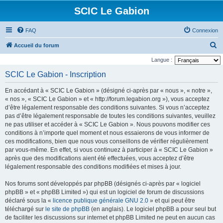
SCIC Le Gabion
FAQ
Connexion
R
Accueil du forum
e
Langue :
c
SCIC Le Gabion - Inscription
h
En accédant à « SCIC Le Gabion » (désigné ci-après par « nous », « notre »,
e
« nos », « SCIC Le Gabion » et « http://forum.legabion.org »), vous acceptez
r
d’être légalement responsable des conditions suivantes. Si vous n’acceptez
pas d’être légalement responsable de toutes les conditions suivantes, veuillez
c
ne pas utiliser et accéder à « SCIC Le Gabion ». Nous pouvons modifier ces
h
conditions à n’importe quel moment et nous essaierons de vous informer de
e
ces modifications, bien que nous vous conseillons de vérifier régulièrement
par vous-même. En effet, si vous continuez à participer à « SCIC Le Gabion »
r
après que des modifications aient été effectuées, vous acceptez d’être
légalement responsable des conditions modifiées et mises à jour.
Nos forums sont développés par phpBB (désignés ci-après par « logiciel
phpBB » et « phpBB Limited ») qui est un logiciel de forum de discussions
déclaré sous la «
licence publique générale GNU 2.0
» et qui peut être
téléchargé sur
le site de phpBB
(en anglais). Le logiciel phpBB a pour seul but
de faciliter les discussions sur internet et phpBB Limited ne peut en aucun cas