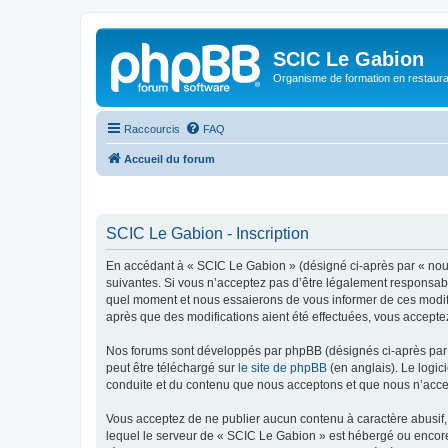
SCIC Le Gabion
Organisme de formation en restaurati
Raccourcis
FAQ
Accueil du forum
SCIC Le Gabion - Inscription
En accédant à « SCIC Le Gabion » (désigné ci-après par « nous 
suivantes. Si vous n’acceptez pas d’être légalement responsabl
quel moment et nous essaierons de vous informer de ces modifi
après que des modifications aient été effectuées, vous accepte
Nos forums sont développés par phpBB (désignés ci-après par «
peut être téléchargé sur
le site de phpBB
(en anglais). Le logic
conduite et du contenu que nous acceptons et que nous n’acce
Vous acceptez de ne publier aucun contenu à caractère abusif, 
lequel le serveur de « SCIC Le Gabion » est hébergé ou encore 