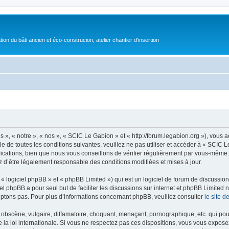
on du bâti ancien et éco-construcion, atelier chantier d'insertion
», « notre », « nos », « SCIC Le Gabion » et « http://forum.legabion.org »), vous
e de toutes les conditions suivantes, veuillez ne pas utiliser et accéder à « SCIC
cations, bien que nous vous conseillons de vérifier régulièrement par vous-même. E
z d’être légalement responsable des conditions modifiées et mises à jour.
 logiciel phpBB » et « phpBB Limited ») qui est un logiciel de forum de discussio
iel phpBB a pour seul but de faciliter les discussions sur internet et phpBB Limit
ptons pas. Pour plus d’informations concernant phpBB, veuillez consulter
le site 
obscène, vulgaire, diffamatoire, choquant, menaçant, pornographique, etc. qui pourr
la loi internationale. Si vous ne respectez pas ces dispositions, vous vous expose