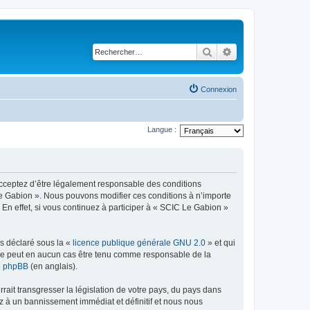
Rechercher
Recherche avancé
Connexion
Langue :
 acceptez d’être légalement responsable des conditions
 Le Gabion ». Nous pouvons modifier ces conditions à n’importe
n effet, si vous continuez à participer à « SCIC Le Gabion »
ns déclaré sous la «
licence publique générale GNU 2.0
» et qui
ed ne peut en aucun cas être tenu comme responsable de la
de phpBB
(en anglais).
ait transgresser la législation de votre pays, du pays dans
z à un bannissement immédiat et définitif et nous nous