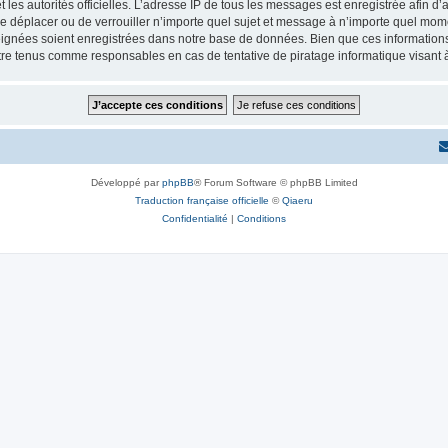
 et les autorités officielles. L’adresse IP de tous les messages est enregistrée afin 
de déplacer ou de verrouiller n’importe quel sujet et message à n’importe quel mome
ignées soient enregistrées dans notre base de données. Bien que ces informations n
tre tenus comme responsables en cas de tentative de piratage informatique visant
Développé par
phpBB
® Forum Software © phpBB Limited
Traduction française officielle
©
Qiaeru
Confidentialité
|
Conditions