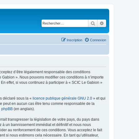
Rechercher
Recherche avancé
Inscription
Connexion
 acceptez d’être légalement responsable des conditions
 Le Gabion ». Nous pouvons modifier ces conditions à n’importe
n effet, si vous continuez à participer à « SCIC Le Gabion »
ns déclaré sous la «
licence publique générale GNU 2.0
» et qui
ed ne peut en aucun cas être tenu comme responsable de la
de phpBB
(en anglais).
ait transgresser la législation de votre pays, du pays dans
z à un bannissement immédiat et définitif et nous nous
d’aider au renforcement de ces conditions. Vous acceptez le fait
nt si nous estimons cela nécessaire. En tant qu’utilisateur,