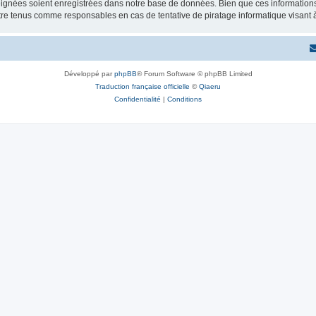
ignées soient enregistrées dans notre base de données. Bien que ces informations n
tre tenus comme responsables en cas de tentative de piratage informatique visant
Développé par
phpBB
® Forum Software © phpBB Limited
Traduction française officielle
©
Qiaeru
Confidentialité
|
Conditions