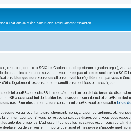
on du bâti ancien et éco-construcion, atelier chantier d'insertion
», « notre », « nos », « SCIC Le Gabion » et « http://forum.legabion.org »), vous
e de toutes les conditions suivantes, veuillez ne pas utiliser et accéder à « SCIC
cations, bien que nous vous conseillons de vérifier régulièrement par vous-même. E
z d’être légalement responsable des conditions modifiées et mises à jour.
 logiciel phpBB » et « phpBB Limited ») qui est un logiciel de forum de discussio
iel phpBB a pour seul but de faciliter les discussions sur internet et phpBB Limit
ptons pas. Pour plus d’informations concernant phpBB, veuillez consulter
le site 
obscène, vulgaire, diffamatoire, choquant, menaçant, pornographique, etc. qui pourr
la loi internationale. Si vous ne respectez pas ces dispositions, vous vous expose
 et les autorités officielles. L’adresse IP de tous les messages est enregistrée afin 
de déplacer ou de verrouiller n’importe quel sujet et message à n’importe quel mome