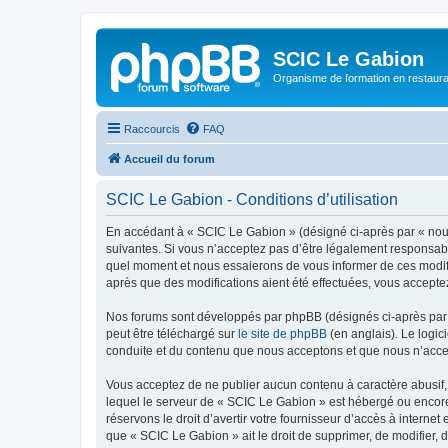
SCIC Le Gabion
Organisme de formation en restaurati
Raccourcis
FAQ
Accueil du forum
SCIC Le Gabion - Conditions d’utilisation
En accédant à « SCIC Le Gabion » (désigné ci-après par « nous 
suivantes. Si vous n’acceptez pas d’être légalement responsabl
quel moment et nous essaierons de vous informer de ces modifi
après que des modifications aient été effectuées, vous accepte
Nos forums sont développés par phpBB (désignés ci-après par «
peut être téléchargé sur
le site de phpBB
(en anglais). Le logic
conduite et du contenu que nous acceptons et que nous n’acce
Vous acceptez de ne publier aucun contenu à caractère abusif, 
lequel le serveur de « SCIC Le Gabion » est hébergé ou encore 
réservons le droit d’avertir votre fournisseur d’accès à internet
que « SCIC Le Gabion » ait le droit de supprimer, de modifier, 