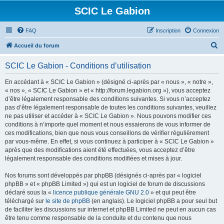
SCIC Le Gabion
FAQ
Inscription
Connexion
R
Accueil du forum
e
SCIC Le Gabion - Conditions d’utilisation
c
h
En accédant à « SCIC Le Gabion » (désigné ci-après par « nous », « notre »,
« nos », « SCIC Le Gabion » et « http://forum.legabion.org »), vous acceptez
e
d’être légalement responsable des conditions suivantes. Si vous n’acceptez
r
pas d’être légalement responsable de toutes les conditions suivantes, veuillez
ne pas utiliser et accéder à « SCIC Le Gabion ». Nous pouvons modifier ces
c
conditions à n’importe quel moment et nous essaierons de vous informer de
h
ces modifications, bien que nous vous conseillons de vérifier régulièrement
par vous-même. En effet, si vous continuez à participer à « SCIC Le Gabion »
e
après que des modifications aient été effectuées, vous acceptez d’être
r
légalement responsable des conditions modifiées et mises à jour.
Nos forums sont développés par phpBB (désignés ci-après par « logiciel
phpBB » et « phpBB Limited ») qui est un logiciel de forum de discussions
déclaré sous la «
licence publique générale GNU 2.0
» et qui peut être
téléchargé sur
le site de phpBB
(en anglais). Le logiciel phpBB a pour seul but
de faciliter les discussions sur internet et phpBB Limited ne peut en aucun cas
être tenu comme responsable de la conduite et du contenu que nous