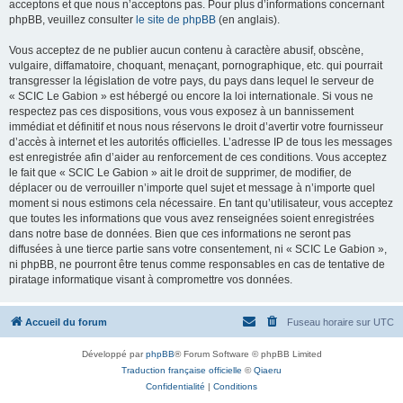
acceptons et que nous n’acceptons pas. Pour plus d’informations concernant
phpBB, veuillez consulter
le site de phpBB
(en anglais).
Vous acceptez de ne publier aucun contenu à caractère abusif, obscène,
vulgaire, diffamatoire, choquant, menaçant, pornographique, etc. qui pourrait
transgresser la législation de votre pays, du pays dans lequel le serveur de
« SCIC Le Gabion » est hébergé ou encore la loi internationale. Si vous ne
respectez pas ces dispositions, vous vous exposez à un bannissement
immédiat et définitif et nous nous réservons le droit d’avertir votre fournisseur
d’accès à internet et les autorités officielles. L’adresse IP de tous les messages
est enregistrée afin d’aider au renforcement de ces conditions. Vous acceptez
le fait que « SCIC Le Gabion » ait le droit de supprimer, de modifier, de
déplacer ou de verrouiller n’importe quel sujet et message à n’importe quel
moment si nous estimons cela nécessaire. En tant qu’utilisateur, vous acceptez
que toutes les informations que vous avez renseignées soient enregistrées
dans notre base de données. Bien que ces informations ne seront pas
diffusées à une tierce partie sans votre consentement, ni « SCIC Le Gabion »,
ni phpBB, ne pourront être tenus comme responsables en cas de tentative de
piratage informatique visant à compromettre vos données.
Accueil du forum
Fuseau horaire sur
UTC
Développé par
phpBB
® Forum Software © phpBB Limited
Traduction française officielle
©
Qiaeru
Confidentialité
|
Conditions