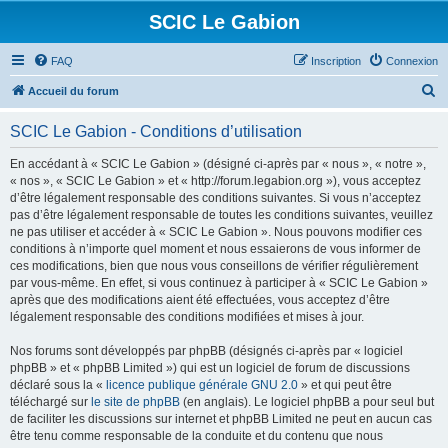
SCIC Le Gabion
FAQ
Inscription
Connexion
R
Accueil du forum
e
SCIC Le Gabion - Conditions d’utilisation
c
h
En accédant à « SCIC Le Gabion » (désigné ci-après par « nous », « notre »,
« nos », « SCIC Le Gabion » et « http://forum.legabion.org »), vous acceptez
e
d’être légalement responsable des conditions suivantes. Si vous n’acceptez
r
pas d’être légalement responsable de toutes les conditions suivantes, veuillez
ne pas utiliser et accéder à « SCIC Le Gabion ». Nous pouvons modifier ces
c
conditions à n’importe quel moment et nous essaierons de vous informer de
h
ces modifications, bien que nous vous conseillons de vérifier régulièrement
par vous-même. En effet, si vous continuez à participer à « SCIC Le Gabion »
e
après que des modifications aient été effectuées, vous acceptez d’être
r
légalement responsable des conditions modifiées et mises à jour.
Nos forums sont développés par phpBB (désignés ci-après par « logiciel
phpBB » et « phpBB Limited ») qui est un logiciel de forum de discussions
déclaré sous la «
licence publique générale GNU 2.0
» et qui peut être
téléchargé sur
le site de phpBB
(en anglais). Le logiciel phpBB a pour seul but
de faciliter les discussions sur internet et phpBB Limited ne peut en aucun cas
être tenu comme responsable de la conduite et du contenu que nous