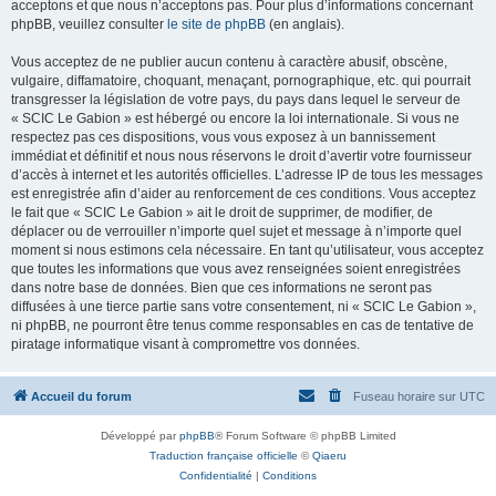
acceptons et que nous n’acceptons pas. Pour plus d’informations concernant
phpBB, veuillez consulter
le site de phpBB
(en anglais).
Vous acceptez de ne publier aucun contenu à caractère abusif, obscène,
vulgaire, diffamatoire, choquant, menaçant, pornographique, etc. qui pourrait
transgresser la législation de votre pays, du pays dans lequel le serveur de
« SCIC Le Gabion » est hébergé ou encore la loi internationale. Si vous ne
respectez pas ces dispositions, vous vous exposez à un bannissement
immédiat et définitif et nous nous réservons le droit d’avertir votre fournisseur
d’accès à internet et les autorités officielles. L’adresse IP de tous les messages
est enregistrée afin d’aider au renforcement de ces conditions. Vous acceptez
le fait que « SCIC Le Gabion » ait le droit de supprimer, de modifier, de
déplacer ou de verrouiller n’importe quel sujet et message à n’importe quel
moment si nous estimons cela nécessaire. En tant qu’utilisateur, vous acceptez
que toutes les informations que vous avez renseignées soient enregistrées
dans notre base de données. Bien que ces informations ne seront pas
diffusées à une tierce partie sans votre consentement, ni « SCIC Le Gabion »,
ni phpBB, ne pourront être tenus comme responsables en cas de tentative de
piratage informatique visant à compromettre vos données.
Accueil du forum
Fuseau horaire sur
UTC
Développé par
phpBB
® Forum Software © phpBB Limited
Traduction française officielle
©
Qiaeru
Confidentialité
|
Conditions