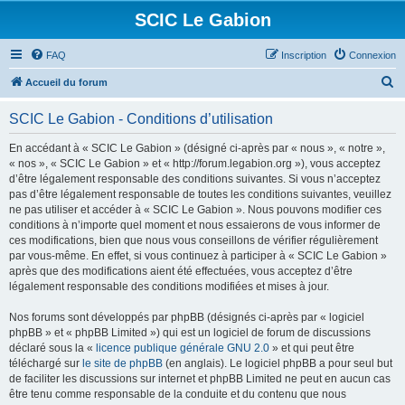
SCIC Le Gabion
FAQ
Inscription
Connexion
R
Accueil du forum
e
SCIC Le Gabion - Conditions d’utilisation
c
h
En accédant à « SCIC Le Gabion » (désigné ci-après par « nous », « notre »,
« nos », « SCIC Le Gabion » et « http://forum.legabion.org »), vous acceptez
e
d’être légalement responsable des conditions suivantes. Si vous n’acceptez
r
pas d’être légalement responsable de toutes les conditions suivantes, veuillez
ne pas utiliser et accéder à « SCIC Le Gabion ». Nous pouvons modifier ces
c
conditions à n’importe quel moment et nous essaierons de vous informer de
h
ces modifications, bien que nous vous conseillons de vérifier régulièrement
par vous-même. En effet, si vous continuez à participer à « SCIC Le Gabion »
e
après que des modifications aient été effectuées, vous acceptez d’être
r
légalement responsable des conditions modifiées et mises à jour.
Nos forums sont développés par phpBB (désignés ci-après par « logiciel
phpBB » et « phpBB Limited ») qui est un logiciel de forum de discussions
déclaré sous la «
licence publique générale GNU 2.0
» et qui peut être
téléchargé sur
le site de phpBB
(en anglais). Le logiciel phpBB a pour seul but
de faciliter les discussions sur internet et phpBB Limited ne peut en aucun cas
être tenu comme responsable de la conduite et du contenu que nous