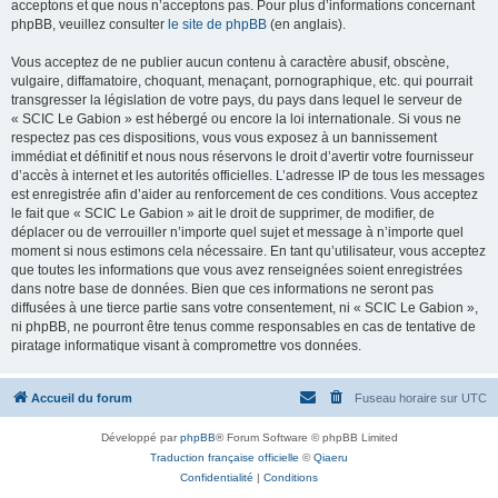
acceptons et que nous n’acceptons pas. Pour plus d’informations concernant
phpBB, veuillez consulter
le site de phpBB
(en anglais).
Vous acceptez de ne publier aucun contenu à caractère abusif, obscène,
vulgaire, diffamatoire, choquant, menaçant, pornographique, etc. qui pourrait
transgresser la législation de votre pays, du pays dans lequel le serveur de
« SCIC Le Gabion » est hébergé ou encore la loi internationale. Si vous ne
respectez pas ces dispositions, vous vous exposez à un bannissement
immédiat et définitif et nous nous réservons le droit d’avertir votre fournisseur
d’accès à internet et les autorités officielles. L’adresse IP de tous les messages
est enregistrée afin d’aider au renforcement de ces conditions. Vous acceptez
le fait que « SCIC Le Gabion » ait le droit de supprimer, de modifier, de
déplacer ou de verrouiller n’importe quel sujet et message à n’importe quel
moment si nous estimons cela nécessaire. En tant qu’utilisateur, vous acceptez
que toutes les informations que vous avez renseignées soient enregistrées
dans notre base de données. Bien que ces informations ne seront pas
diffusées à une tierce partie sans votre consentement, ni « SCIC Le Gabion »,
ni phpBB, ne pourront être tenus comme responsables en cas de tentative de
piratage informatique visant à compromettre vos données.
Accueil du forum
Fuseau horaire sur
UTC
Développé par
phpBB
® Forum Software © phpBB Limited
Traduction française officielle
©
Qiaeru
Confidentialité
|
Conditions