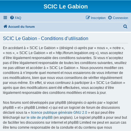
SCIC Le Gabion
FAQ
Inscription
Connexion
R
Accueil du forum
e
SCIC Le Gabion - Conditions d’utilisation
c
h
En accédant à « SCIC Le Gabion » (désigné ci-après par « nous », « notre »,
« nos », « SCIC Le Gabion » et « http://forum.legabion.org »), vous acceptez
e
d’être légalement responsable des conditions suivantes. Si vous n’acceptez
r
pas d’être légalement responsable de toutes les conditions suivantes, veuillez
ne pas utiliser et accéder à « SCIC Le Gabion ». Nous pouvons modifier ces
c
conditions à n’importe quel moment et nous essaierons de vous informer de
h
ces modifications, bien que nous vous conseillons de vérifier régulièrement
par vous-même. En effet, si vous continuez à participer à « SCIC Le Gabion »
e
après que des modifications aient été effectuées, vous acceptez d’être
r
légalement responsable des conditions modifiées et mises à jour.
Nos forums sont développés par phpBB (désignés ci-après par « logiciel
phpBB » et « phpBB Limited ») qui est un logiciel de forum de discussions
déclaré sous la «
licence publique générale GNU 2.0
» et qui peut être
téléchargé sur
le site de phpBB
(en anglais). Le logiciel phpBB a pour seul but
de faciliter les discussions sur internet et phpBB Limited ne peut en aucun cas
être tenu comme responsable de la conduite et du contenu que nous