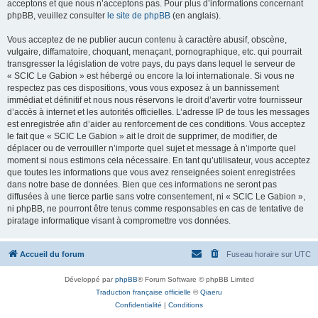
acceptons et que nous n’acceptons pas. Pour plus d’informations concernant
phpBB, veuillez consulter
le site de phpBB
(en anglais).
Vous acceptez de ne publier aucun contenu à caractère abusif, obscène,
vulgaire, diffamatoire, choquant, menaçant, pornographique, etc. qui pourrait
transgresser la législation de votre pays, du pays dans lequel le serveur de
« SCIC Le Gabion » est hébergé ou encore la loi internationale. Si vous ne
respectez pas ces dispositions, vous vous exposez à un bannissement
immédiat et définitif et nous nous réservons le droit d’avertir votre fournisseur
d’accès à internet et les autorités officielles. L’adresse IP de tous les messages
est enregistrée afin d’aider au renforcement de ces conditions. Vous acceptez
le fait que « SCIC Le Gabion » ait le droit de supprimer, de modifier, de
déplacer ou de verrouiller n’importe quel sujet et message à n’importe quel
moment si nous estimons cela nécessaire. En tant qu’utilisateur, vous acceptez
que toutes les informations que vous avez renseignées soient enregistrées
dans notre base de données. Bien que ces informations ne seront pas
diffusées à une tierce partie sans votre consentement, ni « SCIC Le Gabion »,
ni phpBB, ne pourront être tenus comme responsables en cas de tentative de
piratage informatique visant à compromettre vos données.
Accueil du forum
Fuseau horaire sur
UTC
Développé par
phpBB
® Forum Software © phpBB Limited
Traduction française officielle
©
Qiaeru
Confidentialité
|
Conditions