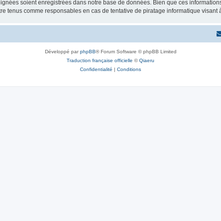
ignées soient enregistrées dans notre base de données. Bien que ces informations n
tre tenus comme responsables en cas de tentative de piratage informatique visant
Développé par
phpBB
® Forum Software © phpBB Limited
Traduction française officielle
©
Qiaeru
Confidentialité
|
Conditions