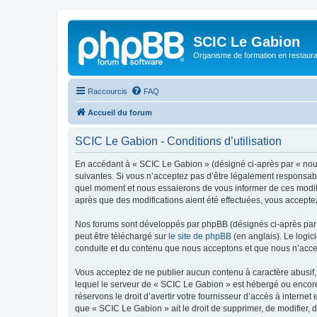
SCIC Le Gabion
Organisme de formation en restaurati
Raccourcis
FAQ
Accueil du forum
SCIC Le Gabion - Conditions d’utilisation
En accédant à « SCIC Le Gabion » (désigné ci-après par « nous 
suivantes. Si vous n’acceptez pas d’être légalement responsabl
quel moment et nous essaierons de vous informer de ces modifi
après que des modifications aient été effectuées, vous accepte
Nos forums sont développés par phpBB (désignés ci-après par «
peut être téléchargé sur
le site de phpBB
(en anglais). Le logic
conduite et du contenu que nous acceptons et que nous n’acce
Vous acceptez de ne publier aucun contenu à caractère abusif, 
lequel le serveur de « SCIC Le Gabion » est hébergé ou encore 
réservons le droit d’avertir votre fournisseur d’accès à internet
que « SCIC Le Gabion » ait le droit de supprimer, de modifier, 