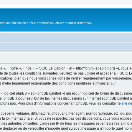
on du bâti ancien et éco-construcion, atelier chantier d'insertion
», « notre », « nos », « SCIC Le Gabion » et « http://forum.legabion.org »), vous
e de toutes les conditions suivantes, veuillez ne pas utiliser et accéder à « SCIC
cations, bien que nous vous conseillons de vérifier régulièrement par vous-même. E
z d’être légalement responsable des conditions modifiées et mises à jour.
 logiciel phpBB » et « phpBB Limited ») qui est un logiciel de forum de discussio
iel phpBB a pour seul but de faciliter les discussions sur internet et phpBB Limit
ptons pas. Pour plus d’informations concernant phpBB, veuillez consulter
le site 
obscène, vulgaire, diffamatoire, choquant, menaçant, pornographique, etc. qui pourr
la loi internationale. Si vous ne respectez pas ces dispositions, vous vous expose
 et les autorités officielles. L’adresse IP de tous les messages est enregistrée afin 
de déplacer ou de verrouiller n’importe quel sujet et message à n’importe quel mome