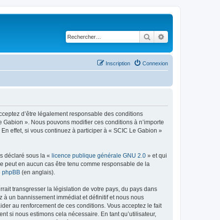
Rechercher
Recherche avancé
Inscription
Connexion
 acceptez d’être légalement responsable des conditions
 Le Gabion ». Nous pouvons modifier ces conditions à n’importe
n effet, si vous continuez à participer à « SCIC Le Gabion »
ns déclaré sous la «
licence publique générale GNU 2.0
» et qui
ed ne peut en aucun cas être tenu comme responsable de la
de phpBB
(en anglais).
ait transgresser la législation de votre pays, du pays dans
z à un bannissement immédiat et définitif et nous nous
d’aider au renforcement de ces conditions. Vous acceptez le fait
nt si nous estimons cela nécessaire. En tant qu’utilisateur,