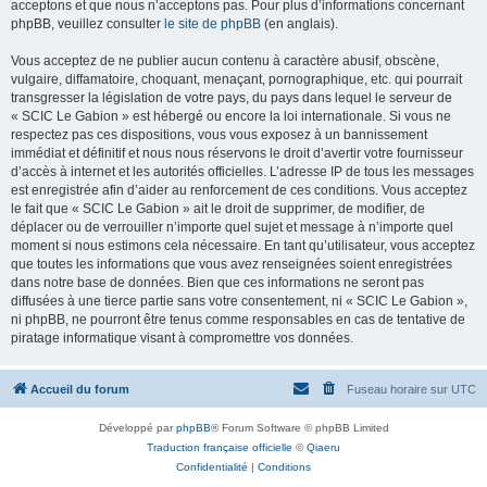
acceptons et que nous n’acceptons pas. Pour plus d’informations concernant
phpBB, veuillez consulter
le site de phpBB
(en anglais).
Vous acceptez de ne publier aucun contenu à caractère abusif, obscène,
vulgaire, diffamatoire, choquant, menaçant, pornographique, etc. qui pourrait
transgresser la législation de votre pays, du pays dans lequel le serveur de
« SCIC Le Gabion » est hébergé ou encore la loi internationale. Si vous ne
respectez pas ces dispositions, vous vous exposez à un bannissement
immédiat et définitif et nous nous réservons le droit d’avertir votre fournisseur
d’accès à internet et les autorités officielles. L’adresse IP de tous les messages
est enregistrée afin d’aider au renforcement de ces conditions. Vous acceptez
le fait que « SCIC Le Gabion » ait le droit de supprimer, de modifier, de
déplacer ou de verrouiller n’importe quel sujet et message à n’importe quel
moment si nous estimons cela nécessaire. En tant qu’utilisateur, vous acceptez
que toutes les informations que vous avez renseignées soient enregistrées
dans notre base de données. Bien que ces informations ne seront pas
diffusées à une tierce partie sans votre consentement, ni « SCIC Le Gabion »,
ni phpBB, ne pourront être tenus comme responsables en cas de tentative de
piratage informatique visant à compromettre vos données.
Accueil du forum
Fuseau horaire sur
UTC
Développé par
phpBB
® Forum Software © phpBB Limited
Traduction française officielle
©
Qiaeru
Confidentialité
|
Conditions