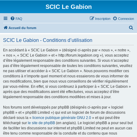
SCIC Le Gabion
FAQ
Inscription
Connexion
R
Accueil du forum
e
SCIC Le Gabion - Conditions d’utilisation
c
h
En accédant à « SCIC Le Gabion » (désigné ci-après par « nous », « notre »,
« nos », « SCIC Le Gabion » et « http://forum.legabion.org »), vous acceptez
e
d’être légalement responsable des conditions suivantes. Si vous n’acceptez
r
pas d’être légalement responsable de toutes les conditions suivantes, veuillez
ne pas utiliser et accéder à « SCIC Le Gabion ». Nous pouvons modifier ces
c
conditions à n’importe quel moment et nous essaierons de vous informer de
h
ces modifications, bien que nous vous conseillons de vérifier régulièrement
par vous-même. En effet, si vous continuez à participer à « SCIC Le Gabion »
e
après que des modifications aient été effectuées, vous acceptez d’être
r
légalement responsable des conditions modifiées et mises à jour.
Nos forums sont développés par phpBB (désignés ci-après par « logiciel
phpBB » et « phpBB Limited ») qui est un logiciel de forum de discussions
déclaré sous la «
licence publique générale GNU 2.0
» et qui peut être
téléchargé sur
le site de phpBB
(en anglais). Le logiciel phpBB a pour seul but
de faciliter les discussions sur internet et phpBB Limited ne peut en aucun cas
être tenu comme responsable de la conduite et du contenu que nous