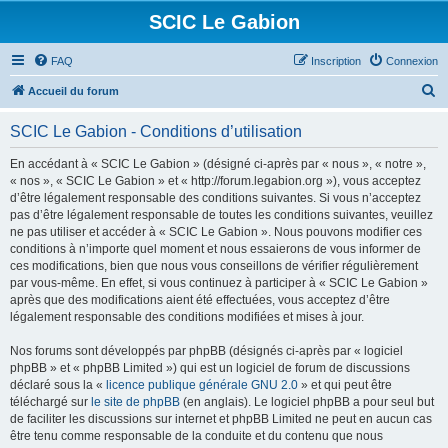
SCIC Le Gabion
FAQ
Inscription
Connexion
R
Accueil du forum
e
SCIC Le Gabion - Conditions d’utilisation
c
h
En accédant à « SCIC Le Gabion » (désigné ci-après par « nous », « notre »,
« nos », « SCIC Le Gabion » et « http://forum.legabion.org »), vous acceptez
e
d’être légalement responsable des conditions suivantes. Si vous n’acceptez
r
pas d’être légalement responsable de toutes les conditions suivantes, veuillez
ne pas utiliser et accéder à « SCIC Le Gabion ». Nous pouvons modifier ces
c
conditions à n’importe quel moment et nous essaierons de vous informer de
h
ces modifications, bien que nous vous conseillons de vérifier régulièrement
par vous-même. En effet, si vous continuez à participer à « SCIC Le Gabion »
e
après que des modifications aient été effectuées, vous acceptez d’être
r
légalement responsable des conditions modifiées et mises à jour.
Nos forums sont développés par phpBB (désignés ci-après par « logiciel
phpBB » et « phpBB Limited ») qui est un logiciel de forum de discussions
déclaré sous la «
licence publique générale GNU 2.0
» et qui peut être
téléchargé sur
le site de phpBB
(en anglais). Le logiciel phpBB a pour seul but
de faciliter les discussions sur internet et phpBB Limited ne peut en aucun cas
être tenu comme responsable de la conduite et du contenu que nous