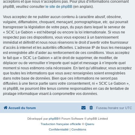
acceptons et que nous n’acceptons pas. Pour plus d’informations concernant
phpBB, veuillez consulter
le site de phpBB
(en anglais).
Vous acceptez de ne publier aucun contenu à caractère abusif, obscène,
vulgaire, diffamatoire, choquant, menaçant, pornographique, etc. qui pourrait
transgresser la législation de votre pays, du pays dans lequel le serveur de
« SCIC Le Gabion » est hébergé ou encore la loi internationale. Si vous ne
respectez pas ces dispositions, vous vous exposez à un bannissement
immédiat et définitif et nous nous réservons le droit d’avertir votre fournisseur
d’accès à internet et les autorités officielles. L’adresse IP de tous les messages
est enregistrée afin d’aider au renforcement de ces conditions. Vous acceptez
le fait que « SCIC Le Gabion » ait le droit de supprimer, de modifier, de
déplacer ou de verrouiller n’importe quel sujet et message à n’importe quel
moment si nous estimons cela nécessaire. En tant qu’utilisateur, vous acceptez
que toutes les informations que vous avez renseignées soient enregistrées
dans notre base de données. Bien que ces informations ne seront pas
diffusées à une tierce partie sans votre consentement, ni « SCIC Le Gabion »,
ni phpBB, ne pourront être tenus comme responsables en cas de tentative de
piratage informatique visant à compromettre vos données.
Accueil du forum
Fuseau horaire sur
UTC
Développé par
phpBB
® Forum Software © phpBB Limited
Traduction française officielle
©
Qiaeru
Confidentialité
|
Conditions