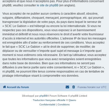
acceptons et que nous n’acceptons pas. Pour plus d’informations concernant
phpBB, veuillez consulter
le site de phpBB
(en anglais).
Vous acceptez de ne publier aucun contenu à caractère abusif, obscène,
vulgaire, diffamatoire, choquant, menaçant, pornographique, etc. qui pourrait
transgresser la législation de votre pays, du pays dans lequel le serveur de
« SCIC Le Gabion » est hébergé ou encore la loi internationale. Si vous ne
respectez pas ces dispositions, vous vous exposez à un bannissement
immédiat et définitif et nous nous réservons le droit d’avertir votre fournisseur
d’accès à internet et les autorités officielles. L’adresse IP de tous les messages
est enregistrée afin d’aider au renforcement de ces conditions. Vous acceptez
le fait que « SCIC Le Gabion » ait le droit de supprimer, de modifier, de
déplacer ou de verrouiller n’importe quel sujet et message à n’importe quel
moment si nous estimons cela nécessaire. En tant qu’utilisateur, vous acceptez
que toutes les informations que vous avez renseignées soient enregistrées
dans notre base de données. Bien que ces informations ne seront pas
diffusées à une tierce partie sans votre consentement, ni « SCIC Le Gabion »,
ni phpBB, ne pourront être tenus comme responsables en cas de tentative de
piratage informatique visant à compromettre vos données.
Accueil du forum
Fuseau horaire sur
UTC
Développé par
phpBB
® Forum Software © phpBB Limited
Traduction française officielle
©
Qiaeru
Confidentialité
|
Conditions