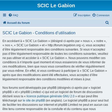
SCIC Le Gabion
FAQ
Inscription
Connexion
R
Accueil du forum
e
SCIC Le Gabion - Conditions d’utilisation
c
h
En accédant à « SCIC Le Gabion » (désigné ci-après par « nous », « notre »,
« nos », « SCIC Le Gabion » et « http://forum.legabion.org »), vous acceptez
e
d’être légalement responsable des conditions suivantes. Si vous n’acceptez
r
pas d’être légalement responsable de toutes les conditions suivantes, veuillez
ne pas utiliser et accéder à « SCIC Le Gabion ». Nous pouvons modifier ces
c
conditions à n’importe quel moment et nous essaierons de vous informer de
h
ces modifications, bien que nous vous conseillons de vérifier régulièrement
par vous-même. En effet, si vous continuez à participer à « SCIC Le Gabion »
e
après que des modifications aient été effectuées, vous acceptez d’être
r
légalement responsable des conditions modifiées et mises à jour.
Nos forums sont développés par phpBB (désignés ci-après par « logiciel
phpBB » et « phpBB Limited ») qui est un logiciel de forum de discussions
déclaré sous la «
licence publique générale GNU 2.0
» et qui peut être
téléchargé sur
le site de phpBB
(en anglais). Le logiciel phpBB a pour seul but
de faciliter les discussions sur internet et phpBB Limited ne peut en aucun cas
être tenu comme responsable de la conduite et du contenu que nous